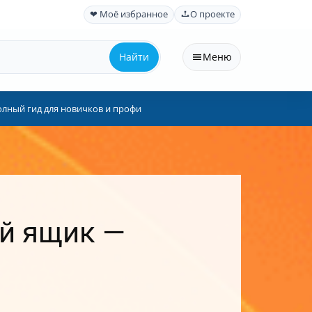
❤ Моё избранное
О проекте
Найти
Меню
олный гид для новичков и профи
ый ящик —