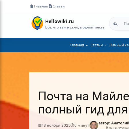
Главная
Статьи
Hellowiki.ru
Всё, что вам нужно, в одном месте
Главная
Статьи
Личный ка
Почта на Майле
полный гид для
автор: Анатоли
📅
13 ноября 2025
⏱
6 минут
9 лет в журна