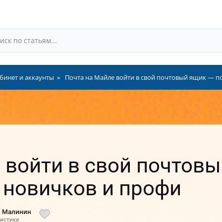
бинет и аккаунты
Почта на Майле войти в свой почтовый ящик — п
 войти в свой почтов
 новичков и профи
й Малинин
листике