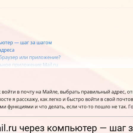
пьютер — шаг за шагом
адреса
— браузер или приложение?
ьное приложение Mail.ru
 Mail.ru — что нужно знать
 в них хранится
к войти в почту на Майле, выбрать правильный адрес, о
орошего тона
осте я расскажу, как легко и быстро войти в свой почто
ом и как их решить
и функциями и что делать, если что-то пошло не так. Г
 сторонние почтовые клиенты?
почту Mail.ru
ail.ru через компьютер — шаг 