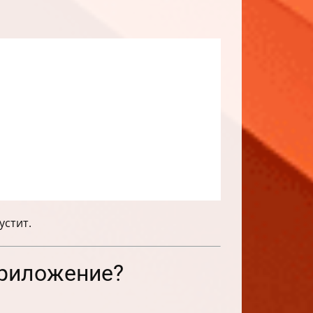
устит.
 приложение?