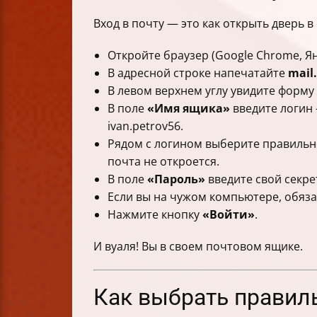
Вход в почту — это как открыть дверь 
Откройте браузер (Google Chrome, Ян
В адресной строке напечатайте
mail
В левом верхнем углу увидите форму 
В поле
«Имя ящика»
введите логин 
ivan.petrov56.
Рядом с логином выберите правильное 
почта не откроется.
В поле
«Пароль»
введите свой секре
Если вы на чужом компьютере, обяза
Нажмите кнопку
«Войти»
.
И вуаля! Вы в своем почтовом ящике.
Как выбрать правил