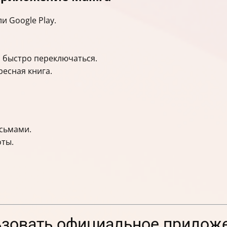
и Google Play.
 быстро переключаться.
ресная книга.
сьмами.
оты.
зовать официальное приложен