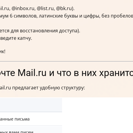
u, @inbox.ru, @list.ru, @bk.ru).
ум 6 символов, латинские буквы и цифры, без пробелов
тся для восстановления доступа).
ведите капчу.
ик!
те Mail.ru и что в них хранит
il.ru предлагает удобную структуру:
танные письма
нных вами писем