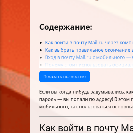
Содержание:
Как войти в почту Mail.ru через ком
Как выбрать правильное окончание 
Вход в почту Mail.ru с мобильного 
Почему стоит использовать официал
Регистрация нового почтового ящика
Показать полностью
Основные папки в почте Mail.ru и что
Как написать и отправить письмо
Если вы когда-нибудь задумывались, ка
Как ответить на письмо и правила х
пароль — вы попали по адресу! В этом п
Распространенные проблемы со вход
мобильного, как пользоваться основным
Можно ли настраивать Mail.ru через
Таблица сравнения способов входа в 
Итог
Как войти в почту M