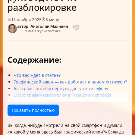
разблокировке
📅
13 ноября 2025
⏱
5 минут
автор: Анатолий Малинин
9 лет в журналистике
Содержание:
Что вас ждёт в статье?
Графический ключ — как работает и зачем он нужен?
Быстрые способы вернуть доступ к телефону
Сброс графического ключа: 4 рабочих способа
Часто задаваемые вопросы
Чек-лист: что делать при забытом графическом
Показать полностью
ключе
Заключение
Вы когда-нибудь смотрели на свой смартфон и думали:
«А какой у меня здесь был графический ключ?» Если да