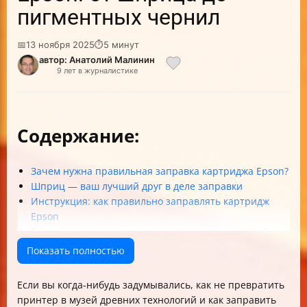
пигментных чернил
📅
13 ноября 2025
⏱
5 минут
автор: Анатолий Малинин
9 лет в журналистике
Содержание:
Зачем нужна правильная заправка картриджа Epson?
Шприц — ваш лучший друг в деле заправки
Инструкция: как правильно заправлять картридж
Epson
Водные vs. пигментные чернила: в чем разница?
Как перевести Epson на пигментные чернила:
Показать полностью
пошаговая инструкция
Удаление воздуха из системы и прочистка шлейфов
Если вы когда-нибудь задумывались, как не превратить
Лайфхаки и полезные советы
принтер в музей древних технологий и как заправить
Краткий FAQ по заправке картриджей Epson