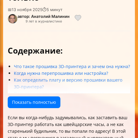
📅
13 ноября 2025
⏱
5 минут
автор: Анатолий Малинин
9 лет в журналистике
Содержание:
Что такое прошивка 3D-принтера и зачем она нужна?
Когда нужна перепрошивка или настройка?
Как определить плату и версию прошивки вашего
3D-принтера?
Популярные прошивки для 3D-принтеров
Marlin vs Klipper: битва титанов
Показать полностью
Настройка и установка прошивки: пошагово
Частые вопросы (FAQ)
Если вы когда-нибудь задумывались, как заставить ваш
Чек-лист для перепрошивки 3D-принтера
3D-принтер работать как швейцарские часы, а не как
Заключение
старенький будильник, то вы попали по адресу! В этой
статье мы погрузимся в загадочный и увлекательный