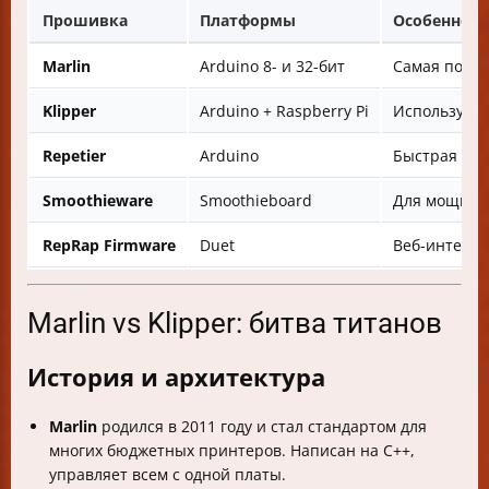
Прошивка
Платформы
Особенност
Marlin
Arduino 8- и 32-бит
Самая попул
Klipper
Arduino + Raspberry Pi
Использует 
Repetier
Arduino
Быстрая заг
Smoothieware
Smoothieboard
Для мощных 
RepRap Firmware
Duet
Веб-интерфе
Marlin vs Klipper: битва титанов
История и архитектура
Marlin
родился в 2011 году и стал стандартом для
многих бюджетных принтеров. Написан на C++,
управляет всем с одной платы.