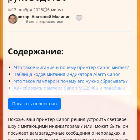
📅
13 ноября 2025
⏱
5 минут
автор: Анатолий Малинин
9 лет в журналистике
Содержание:
Что такое мигание и почему принтер Canon мигает?
Таблица кодов мигания индикатора Alarm Canon
Что такое памперс и почему его нужно сбрасывать?
Как сбросить памперс Canon MG2540S и подобных
моделей
Как сбросить счетчик после заправки картриджа?
Показать полностью
Альтернативный способ сброса — прямо с панели
принтера
Похоже, ваш принтер Canon решил устроить световое
Почему иногда принтер всё равно ругается после
шоу с мигающими индикаторами? Или, может быть, он
заправки?
посылает вам загадочные сообщения о неполадках, а
Часто задаваемые вопросы (FAQ)
вы ломаете голову, что же означают эти таинственные