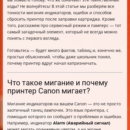
Чек-лист по устранению ошибок и сбросу принтера
коды? Не волнуйтесь! В этой статье мы разберём все
Canon
тонкости мигания индикаторов, ошибок и способов
Заключение
сбросить принтер после заправки картриджа. Кроме
того, расскажем про сервисный режим и памперс — тот
самый загадочный элемент, который не всегда можно
понять с первого взгляда.
Готовьтесь — будет много фактов, таблиц и, конечно же,
простых объяснений, чтобы даже школьник понял,
почему принтер вдруг начал капризничать.
Что такое мигание и почему
принтер Canon мигает?
Мигание индикаторов на вашем Canon — это не просто
хаотичный танец лампочек. Это язык принтера, с
помощью которого он сообщает о проблемах и ошибках.
Например, индикатор
Alarm (Аварийный сигнал)
может мигать оранжевым цветом, а на экране