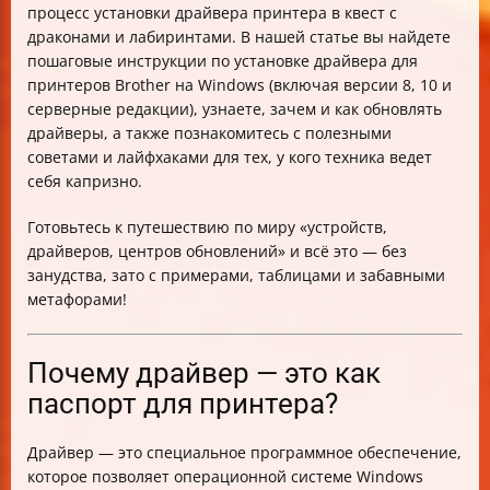
процесс установки драйвера принтера в квест с
Как скачать драйвер с сайта Brother
драконами и лабиринтами. В нашей статье вы найдете
Особенности установки драйверов в Windows 8.1 / 10
пошаговые инструкции по установке драйвера для
/ Server
принтеров Brother на Windows (включая версии 8, 10 и
Что делать, если принтер не работает после
серверные редакции), узнаете, зачем и как обновлять
установки?
драйверы, а также познакомитесь с полезными
Часто задаваемые вопросы (FAQ)
советами и лайфхаками для тех, у кого техника ведет
Чек-лист успешной установки драйвера Brother на
себя капризно.
Windows
Заключение
Готовьтесь к путешествию по миру «устройств,
драйверов, центров обновлений» и всё это — без
занудства, зато с примерами, таблицами и забавными
метафорами!
Почему драйвер — это как
паспорт для принтера?
Драйвер — это специальное программное обеспечение,
которое позволяет операционной системе Windows