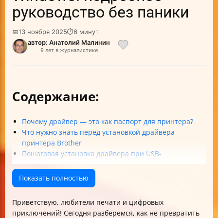
руководство без паники
📅
13 ноября 2025
⏱
6 минут
автор: Анатолий Малинин
9 лет в журналистике
Содержание:
Почему драйвер — это как паспорт для принтера?
Что нужно знать перед установкой драйвера
принтера Brother
Пошаговая установка драйвера при USB-
подключении
Установка принтера по сети: магия через Панель
Показать полностью
управления
Обновление драйверов: как не отстать от жизни
Приветствую, любители печати и цифровых
Как использовать Центр обновления Windows для
приключений! Сегодня разберемся, как не превратить
драйверов