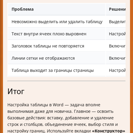
Проблема
Решение
Невозможно выделить или удалить таблицу
Выделите т
Текст внутри ячеек плохо выровнен
Настройте 
Заголовок таблицы не повторяется
Включите п
Линии сетки не отображаются
Включите о
Таблица выходит за границы страницы
Настройте 
Итог
Настройка таблицы в Word — задача вполне
выполнимая даже для новичка. Главное — освоить
базовые действия: вставку, добавление и удаление
строк и столбцов, объединение ячеек, выбор стиля и
настройку границ. Используйте вкладки
«Конструктор»