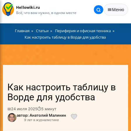
Hellowiki.ru
Меню
Всё, что вам нужно, в одном месте
Главная
Статьи
Периферия и офисная техника
Как настроить таблицу в Ворде для удобства
Как настроить таблицу в
Ворде для удобства
📅
24 июля 2025
⏱
5 минут
автор: Анатолий Малинин
9 лет в журналистике