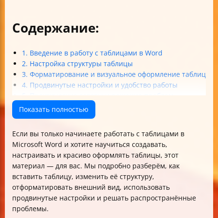
Содержание:
1. Введение в работу с таблицами в Word
2. Настройка структуры таблицы
3. Форматирование и визуальное оформление таблиц
4. Продвинутые настройки и удобство работы
5. Практические советы и решение проблем
Итог
Показать полностью
Если вы только начинаете работать с таблицами в
Microsoft Word и хотите научиться создавать,
настраивать и красиво оформлять таблицы, этот
материал — для вас. Мы подробно разберём, как
вставить таблицу, изменить её структуру,
отформатировать внешний вид, использовать
продвинутые настройки и решать распространённые
проблемы.