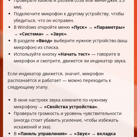
Проверьте кабель и разъём (USB или мини-джек 3,5
мм).
Подключите микрофон к другому устройству, чтобы
убедиться, что он исправен.
В Windows откройте меню
«Пуск» → «Параметры»
→ «Система» → «Звук»
.
В разделе
«Ввод»
выберите нужное устройство (ваш
микрофон) из списка.
Используйте кнопку
«Начать тест»
— говорите в
микрофон и смотрите, движется ли индикатор звука.
Если индикатор движется, значит, микрофон
распознаётся и работает — можно переходить к
следующему этапу.
В окне настроек звука кликните по нужному
микрофону →
«Свойства устройства»
.
Проверьте громкость и уровень чувствительности
(иногда стоит убавить усиление, чтобы избежать
искажений и эха).
В
«Панель управления» → «Звук» → вкладка