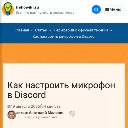
Hellowiki.ru
Меню
Всё, что вам нужно, в одном месте
Главная
Статьи
Периферия и офисная техника
Как настроить микрофон в Discord
Как настроить микрофон
в Discord
📅
19 августа 2025
⏱
4 минуты
автор: Анатолий Малинин
9 лет в журналистике