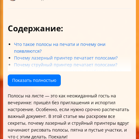
Содержание:
Что такое полосы на печати и почему они
появляются?
Почему лазерный принтер печатает полосами?
Почему струйный принтер печатает полосами?
Как правильно диагностировать проблему по виду
полос?
Показать полностью
Пошаговые рекомендации для устранения полос при
печати
Полосы на листе — это как неожиданный гость на
Почему появляются грязные пятна на листе?
вечеринке: пришёл без приглашения и испортил
Опасности и предостережения
настроение. Особенно, если нужно срочно распечатать
FAQ: Часто задаваемые вопросы
важный документ. В этой статье мы раскроем все
Чек-лист по устранению полос при печати
секреты, почему лазерный и струйный принтеры вдруг
Итог
начинают рисовать полосы, пятна и пустые участки, и
что с этим делать. Поехали!