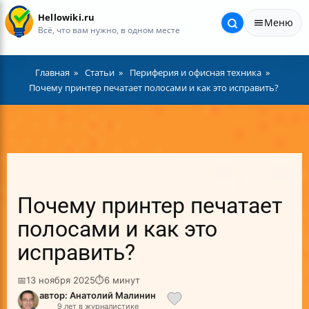
Hellowiki.ru
Меню
Всё, что вам нужно, в одном месте
Главная
Статьи
Периферия и офисная техника
Почему принтер печатает полосами и как это исправить?
Почему принтер печатает
полосами и как это
исправить?
📅
13 ноября 2025
⏱
6 минут
автор: Анатолий Малинин
9 лет в журналистике