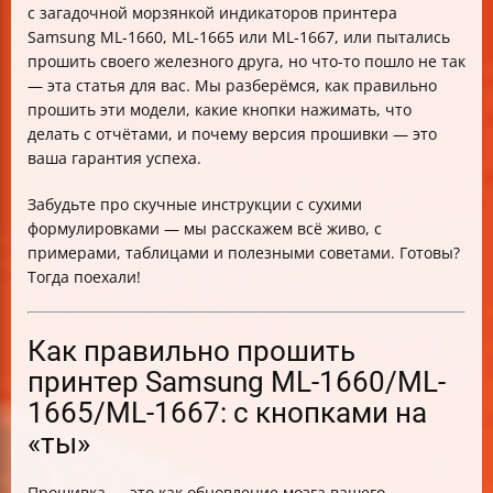
с загадочной морзянкой индикаторов принтера
Быстрый чек-лист по прошивке Samsung ML-
Samsung ML-1660, ML-1665 или ML-1667, или пытались
1660/1665/1667
прошить своего железного друга, но что-то пошло не так
Часто задаваемые вопросы (FAQ)
— эта статья для вас. Мы разберёмся, как правильно
Заключение
прошить эти модели, какие кнопки нажимать, что
делать с отчётами, и почему версия прошивки — это
ваша гарантия успеха.
Забудьте про скучные инструкции с сухими
формулировками — мы расскажем всё живо, с
примерами, таблицами и полезными советами. Готовы?
Тогда поехали!
Как правильно прошить
принтер Samsung ML-1660/ML-
1665/ML-1667: с кнопками на
«ты»
Прошивка — это как обновление мозга вашего