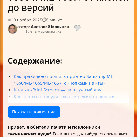
до версий
📅
13 ноября 2025
⏱
5 минут
автор: Анатолий Малинин
9 лет в журналистике
Содержание:
Как правильно прошить принтер Samsung ML-
1660/ML-1665/ML-1667: с кнопками на «ты»
Кнопка «Print Screen» — ваш лучший друг
Как войти в принудительный режим прошивки
Версии прошивки и их влияние на процесс
обновления
Показать полностью
Печать отчётов и диагностика: инструкция для
чайников
Привет, любители печати и поклонники
Что делать, если ничего не помогает: советы из
технических чудес!
Если вы когда-нибудь сталкивались
форума