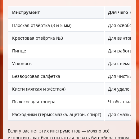
Инструмент
Для чего нуж
Плоская отвёртка (3 и 5 мм)
Для освобожд
Крестовая отвёртка №3
Для винтов к
Пинцет
Для работы с
Утконосы
Для съёма фи
Безворсовая салфетка
Для чистки от
Кисти (мягкая и жёсткая)
Для удаления 
Пылесос для тонера
Чтобы пыль и
Расходники (термосмазка, ацетон, спирт)
Для смазки и 
Если у вас нет этих инструментов — можно всё
испортить, как будто пытаться резать бутерброд ножом