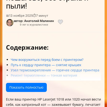
пыли!
📅
13 ноября 2025
⏱
7 минут
автор: Анатолий Малинин
9 лет в журналистике
Содержание:
Чем вооружиться перед боем с принтером?
Путь к сердцу принтера — снятие крышек
Узел термозакрепления — горячее сердце принтера
Ремонт термопленки — тонкая материя
Валы, ролики и шестерёнки — механика без
романтики?
Показать полностью
Электроника: платы, датчики и лазерный блок
Собираем принтер обратно — обратный отсчёт
Если ваш принтер HP LaserJet 1018 или 1020 начал вести
Часто задаваемые вопросы (FAQ)
себя, как капризный кот — зажевывает бумагу, печатает
Чек-лист для ремонта HP LaserJet 1018/1020