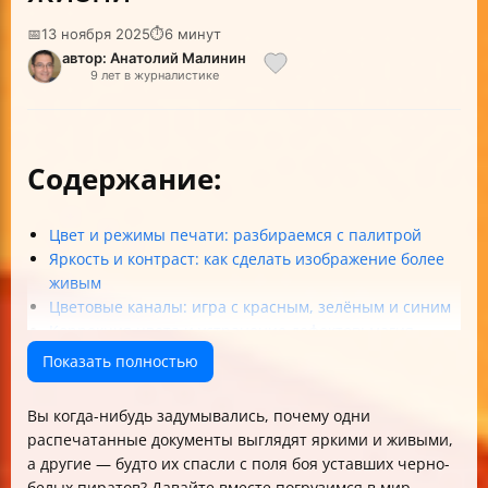
📅
13 ноября 2025
⏱
6 минут
автор: Анатолий Малинин
9 лет в журналистике
Содержание:
Цвет и режимы печати: разбираемся с палитрой
Яркость и контраст: как сделать изображение более
живым
Цветовые каналы: игра с красным, зелёным и синим
Коррекция цвета и устранение дефектов: магия
цифрового художника
Показать полностью
Как вручную настроить цвет и яркость: шаг за шагом
Кнопка Reset: как вернуть всё на круги своя
Вы когда-нибудь задумывались, почему одни
Быстрая печать и выбор параметров: когда хочется
распечатанные документы выглядят яркими и живыми,
всё по щелчку
а другие — будто их спасли с поля боя уставших черно-
Таблица сравнения основных параметров настройки
белых пиратов? Давайте вместе погрузимся в мир