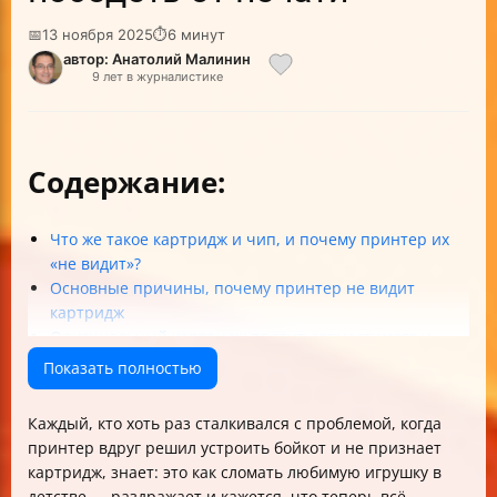
📅
13 ноября 2025
⏱
6 минут
автор: Анатолий Малинин
9 лет в журналистике
Содержание:
Что же такое картридж и чип, и почему принтер их
«не видит»?
Основные причины, почему принтер не видит
картридж
Оригинальный картридж против совместимого и
ПЗК: кто виноват?
Показать полностью
Знакомимся с чипом: контакт и распознавание
Что делать, если принтер не видит картридж после
Каждый, кто хоть раз сталкивался с проблемой, когда
заправки?
принтер вдруг решил устроить бойкот и не признает
Сброс счётчика абсорбера — что за зверь?
картридж, знает: это как сломать любимую игрушку в
Как избежать проблем с картриджами?
детстве — раздражает и кажется, что теперь всё