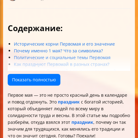
Содержание:
Исторические корни Первомая и его значение
Почему именно 1 мая? Что за символика?
Политические и социальные темы Первомая
Как празднуют Первомай в разных странах?
Как изменялся Первомай с течением времени?
Как рассказать о Первомае интересно и наглядно?
Показать полностью
Итог: почему важно помнить и праздновать Первое
мая?
Первое мая — это не просто красный день в календаре
Краткий обзор
и повод отдохнуть. Это
праздник
с богатой историей,
который объединяет людей по всему миру в
солидарности труда и весны. В этой статье мы подробно
разберём, откуда взялся этот
праздник
, почему он так
значим для трудящихся, как менялись его традиции и
что он значит сегодня. Готовы? Поехали!