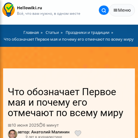
Hellowiki.ru
Меню
Всё, что вам нужно, в одном месте
Главная
Статьи
Праздники и традиции
Что обозначает Первое мая и почему его отмечают по всему миру
Что обозначает Первое
мая и почему его
отмечают по всему миру
📅
10 июня 2025
⏱
6 минут
автор: Анатолий Малинин
9 лет в журналистике