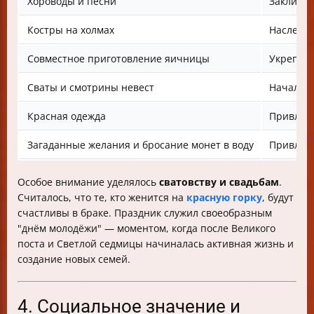
Хороводы и песни
Закликан
Костры на холмах
Наследие
Совместное приготовление яичницы
Укреплен
Сваты и смотрины невест
Начало с
Красная одежда
Привлече
Загаданные желания и бросание монет в воду
Привлеч
Особое внимание уделялось
сватовству и свадьбам
.
Считалось, что те, кто женится на
красную горку
, будут
счастливы в браке. Праздник служил своеобразным
"днём молодёжи" — моментом, когда после Великого
поста и Светлой седмицы начиналась активная жизнь и
создание новых семей.
4. Социальное значение и