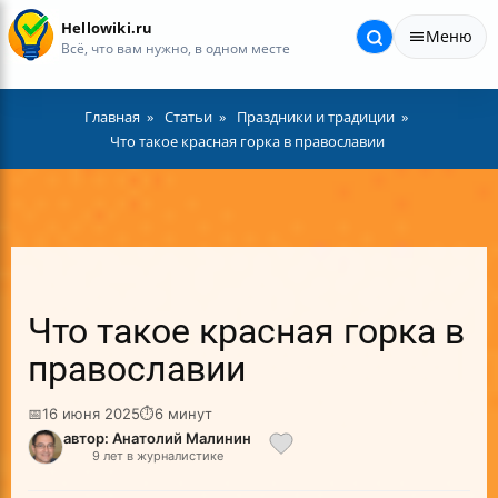
Hellowiki.ru
Меню
Всё, что вам нужно, в одном месте
Главная
Статьи
Праздники и традиции
Что такое красная горка в православии
Что такое красная горка в
православии
📅
16 июня 2025
⏱
6 минут
автор: Анатолий Малинин
9 лет в журналистике