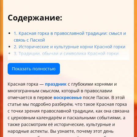
Содержание:
1. Красная горка в православной традиции: смысл и
связь с Пасхой
2. Исторические и культурные корни Красной горки
3. Традиции, обычаи и символика Красной горки
4. Социальное значение и влияние на общину
5. Современные обычаи и распространённые
Показать полностью
заблуждения
Итоги: почему Красная горка — праздник жизни и
Красная горка —
праздник
с глубокими корнями и
любви
многогранным смыслом, который в православии
Таблица ключевых аспектов Красной горки
отмечается в первое
воскресенье
после Пасхи. В этой
статье мы подробно разберём, что такое Красная горка
с точки зрения православной традиции, как она связана
с церковным календарём и пасхальными событиями, а
также рассмотрим её исторические, культурные и
народные аспекты. Вы узнаете, почему этот день