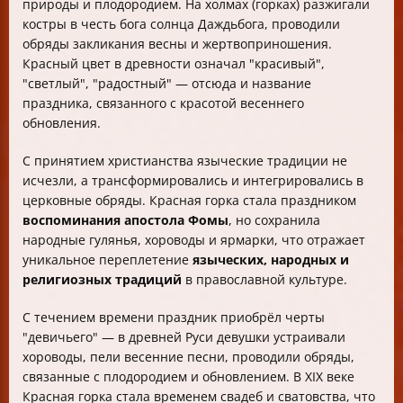
природы и плодородием. На холмах (горках) разжигали
костры в честь бога солнца Даждьбога, проводили
обряды закликания весны и жертвоприношения.
Красный цвет в древности означал "красивый",
"светлый", "радостный" — отсюда и название
праздника, связанного с красотой весеннего
обновления.
С принятием христианства языческие традиции не
исчезли, а трансформировались и интегрировались в
церковные обряды. Красная горка стала праздником
воспоминания апостола Фомы
, но сохранила
народные гулянья, хороводы и ярмарки, что отражает
уникальное переплетение
языческих, народных и
религиозных традиций
в православной культуре.
С течением времени праздник приобрёл черты
"девичьего" — в древней Руси девушки устраивали
хороводы, пели весенние песни, проводили обряды,
связанные с плодородием и обновлением. В XIX веке
Красная горка стала временем свадеб и сватовства, что