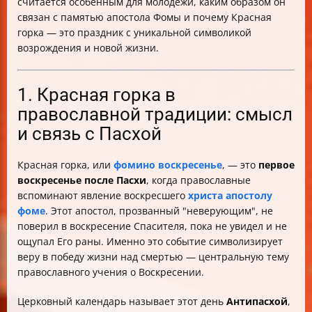
считается особенным для молодёжи, каким образом он
связан с памятью апостола Фомы и почему Красная
горка — это праздник с уникальной символикой
возрождения и новой жизни.
1. Красная горка в
православной традиции: смысл
и связь с Пасхой
Красная горка, или
фомино воскресенье
, — это
первое
воскресенье после Пасхи
, когда православные
вспоминают явление воскресшего
христа апостолу
фоме
. Этот апостол, прозванный "неверующим", не
поверил в воскресение Спасителя, пока не увидел и не
ощупал Его раны. Именно это событие символизирует
веру в победу жизни над смертью — центральную тему
православного учения о Воскресении.
Церковный календарь называет этот день
Антипасхой
,