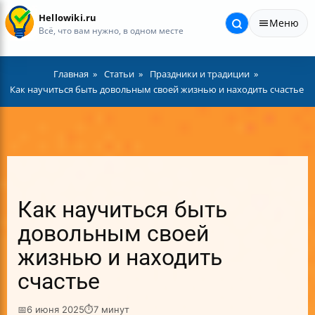
Hellowiki.ru
Меню
Всё, что вам нужно, в одном месте
Главная
Статьи
Праздники и традиции
Как научиться быть довольным своей жизнью и находить счастье
Как научиться быть
довольным своей
жизнью и находить
счастье
📅
6 июня 2025
⏱
7 минут