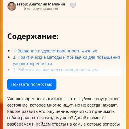
автор: Анатолий Малинин
9 лет в журналистике
Содержание:
1. Введение в удовлетворенность жизнью
2. Практические методы и привычки для повышения
удовлетворенности
3. Работа с мышлением и эмоциональным
состоянием
4. Преодоление препятствий и внутренние вызовы
Показать полностью
5. Баланс между принятием себя и личностным
ростом
Удовлетворенность жизнью — это глубокое внутреннее
Итог: Быть довольным своей жизнью — реально!
состояние, которое многие ищут, но не всегда находят.
Как же развить это ощущение, научиться принимать
себя и радоваться каждому дню? Давайте вместе
разберёмся и найдём ответы на самые острые вопросы