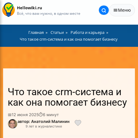
Hellowiki.ru
Меню
Всё, что вам нужно, в одном месте
Главная
Статьи
Работа и карьера
Что такое crm-система и как она помогает бизнесу
Что такое crm-система и
как она помогает бизнесу
📅
12 июня 2025
⏱
6 минут
автор: Анатолий Малинин
9 лет в журналистике