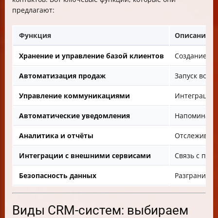
предлагают:
Функция
Описание и
Хранение и управление базой клиентов
Создание пр
Автоматизация продаж
Запуск воро
Управление коммуникациями
Интеграция 
Автоматические уведомления
Напоминания
Аналитика и отчёты
Отслеживани
Интеграции с внешними сервисами
Связь с пла
Безопасность данных
Разграничен
Виды CRM-систем: выбираем