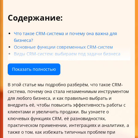
Содержание:
Что такое CRM-система и почему она важна для
бизнеса?
Основные функции современных CRM-систем
Виды CRM-систем: выбираем под задачи бизнеса
Как выбрать и внедрить CRM-систему: практические
советы
Показать полностью
Практическое применение и преимущества CRM
Интеграция CRM с другими сервисами и поддержка
В этой статье мы подробно разберём, что такое CRM-
удалённой работы
система, почему она стала незаменимым инструментом
Аналитика, безопасность и поддержка роста бизнеса
для любого бизнеса, и как правильно выбрать и
Итог: почему CRM — это must-have для любого
внедрить её, чтобы повысить эффективность работы с
бизнеса?
клиентами и увеличить продажи. Вы узнаете о
Вопросы для размышления
ключевых функциях CRM, её разновидностях,
практическом применении, интеграциях и аналитике, а
также о том, как избежать типичных проблем при