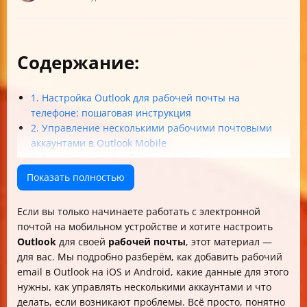
Содержание:
1. Настройка Outlook для рабочей почты на
телефоне: пошаговая инструкция
2. Управление несколькими рабочими почтовыми
аккаунтами в Outlook Mobile
3. Синхронизация и безопасность: что важно знать
4. Частые проблемы при настройке и их решение
Показать полностью
Таблица: Основные серверные настройки для
Outlook (пример)
Если вы только начинаете работать с электронной
Итоговые рекомендации
почтой на мобильном устройстве и хотите настроить
Outlook
для своей
рабочей почты
, этот материал —
для вас. Мы подробно разберём, как добавить рабочий
email в Outlook на iOS и Android, какие данные для этого
нужны, как управлять несколькими аккаунтами и что
делать, если возникают проблемы. Всё просто, понятно