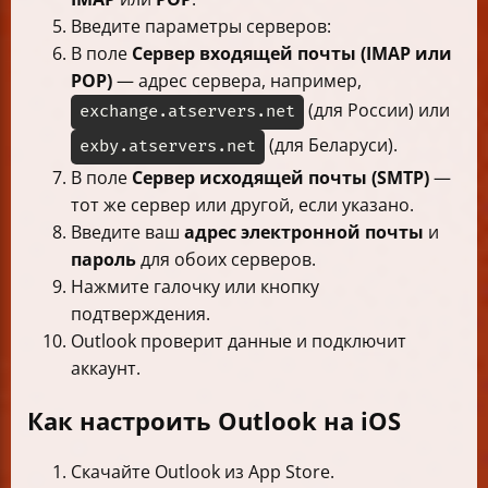
Введите параметры серверов:
В поле
Сервер входящей почты (IMAP или
POP)
— адрес сервера, например,
(для России) или
exchange.atservers.net
(для Беларуси).
exby.atservers.net
В поле
Сервер исходящей почты (SMTP)
—
тот же сервер или другой, если указано.
Введите ваш
адрес электронной почты
и
пароль
для обоих серверов.
Нажмите галочку или кнопку
подтверждения.
Outlook проверит данные и подключит
аккаунт.
Как настроить Outlook на iOS
Скачайте Outlook из App Store.