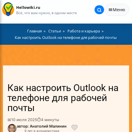
Hellowiki.ru
Меню
Всё, что вам нужно, в одном месте
Главная
Статьи
Работа и карьера
Как настроить Outlook на телефоне для рабочей почты
Как настроить Outlook на
телефоне для рабочей
почты
📅
10 июля 2025
⏱
4 минуты
автор: Анатолий Малинин
9 лет в журналистике