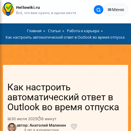
Hellowiki.ru
Меню
Всё, что вам нужно, в одном месте
Главная
Статьи
Работа и карьера
Как настроить автоматический ответ в Outlook во время отпуска
Как настроить
автоматический ответ в
Outlook во время отпуска
📅
30 июля 2025
⏱
6 минут
автор: Анатолий Малинин
9 лет в журналистике