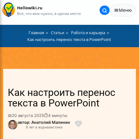
Hellowiki.ru
Меню
Всё, что вам нужно, в одном месте
Главная
Статьи
Работа и карьера
Как настроить перенос текста в PowerPoint
Как настроить перенос
текста в PowerPoint
📅
20 августа 2025
⏱
4 минуты
автор: Анатолий Малинин
9 лет в журналистике