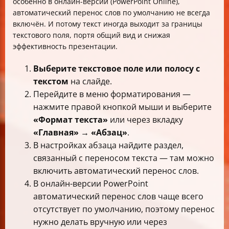
особенно в онлайн-версии (PowerPoint Online),
автоматический перенос слов по умолчанию не всегда
включён. И потому текст иногда выходит за границы
текстового поля, портя общий вид и снижая
эффективность презентации.
Выберите текстовое поле или полосу с
текстом
на слайде.
Перейдите в меню форматирования —
нажмите правой кнопкой мыши и выберите
«Формат текста»
или через вкладку
«Главная» → «Абзац»
.
В настройках абзаца найдите раздел,
связанный с переносом текста — там можно
включить автоматический перенос слов.
В онлайн-версии PowerPoint
автоматический перенос слов чаще всего
отсутствует по умолчанию, поэтому перенос
нужно делать вручную или через