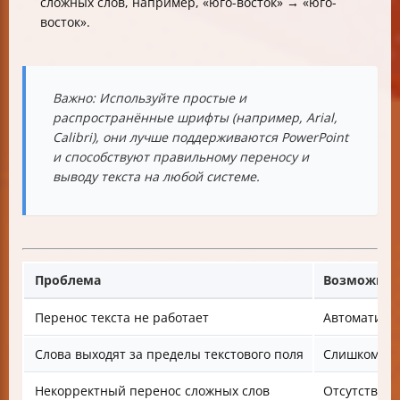
сложных слов, например, «юго-восток» → «юго-
восток».
Важно
: Используйте простые и
распространённые шрифты (например, Arial,
Calibri), они лучше поддерживаются PowerPoint
и способствуют правильному переносу и
выводу текста на любой системе.
Проблема
Возможная
Перенос текста не работает
Автоматиче
Слова выходят за пределы текстового поля
Слишком уз
Некорректный перенос сложных слов
Отсутствие 