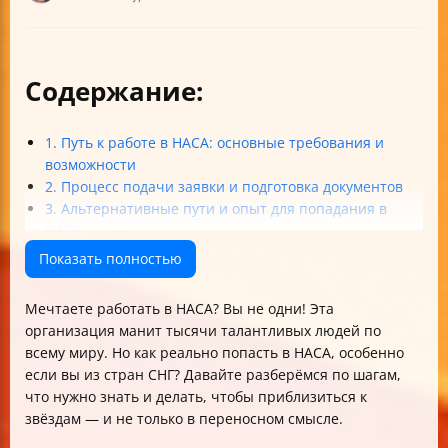
Содержание:
1. Путь к работе в НАСА: основные требования и
возможности
2. Процесс подачи заявки и подготовка документов
3. Альтернативные пути и опыт для попадания в
НАСА
4. Особенности для иностранных и региональных
Показать полностью
кандидатов
5. Академическая и профессиональная подготовка
Мечтаете работать в НАСА? Вы не одни! Эта
Итог: как увеличить шансы попасть в НАСА?
организация манит тысячи талантливых людей по
Вопрос к вам, читатель: а вы уже начали свой путь к
всему миру. Но как реально попасть в НАСА, особенно
НАСА? Или только мечтаете? Помните, дорогу осилит
если вы из стран СНГ? Давайте разберёмся по шагам,
идущий. Главное — не останавливаться на месте и
что нужно знать и делать, чтобы приблизиться к
постоянно развиваться!
звёздам — и не только в переносном смысле.