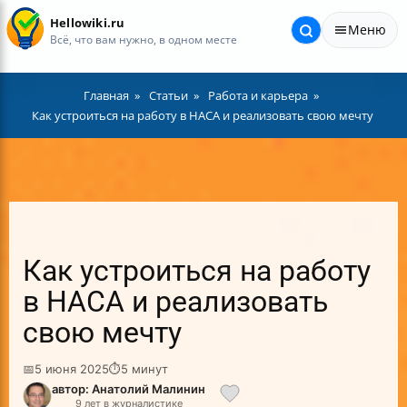
Hellowiki.ru
Меню
Всё, что вам нужно, в одном месте
Главная
Статьи
Работа и карьера
Как устроиться на работу в НАСА и реализовать свою мечту
Как устроиться на работу
в НАСА и реализовать
свою мечту
📅
5 июня 2025
⏱
5 минут
автор: Анатолий Малинин
9 лет в журналистике