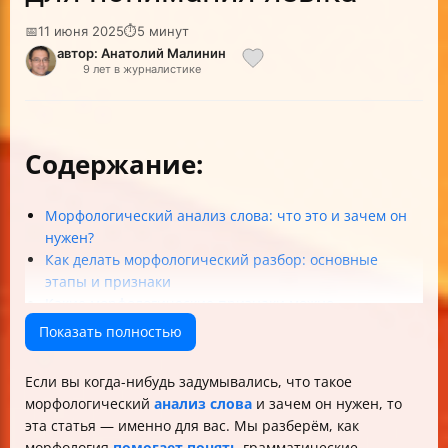
📅
11 июня 2025
⏱
5 минут
автор: Анатолий Малинин
9 лет в журналистике
Содержание:
Морфологический анализ слова: что это и зачем он
нужен?
Как делать морфологический разбор: основные
этапы и признаки
Какие морфологические признаки можно
определить?
Показать полностью
Практическое применение и инструменты
морфологического анализа
Если вы когда-нибудь задумывались, что такое
Особенности и сложности морфологического анализа
морфологический
анализ слова
и зачем он нужен, то
Итог: как освоить морфологический разбор?
эта статья — именно для вас. Мы разберём, как
Вопрос к вам
морфология
помогает понять
грамматические