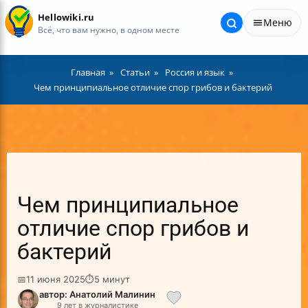
Hellowiki.ru
Меню
Всё, что вам нужно, в одном месте
Главная
Статьи
Россия и язык
Чем принципиальное отличие спор грибов и бактерий
Чем принципиальное
отличие спор грибов и
бактерий
📅
11 июня 2025
⏱
5 минут
автор: Анатолий Малинин
9 лет в журналистике