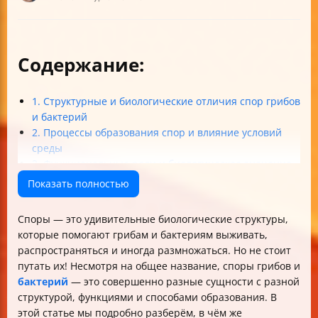
Содержание:
1. Структурные и биологические отличия спор грибов
и бактерий
2. Процессы образования спор и влияние условий
среды
3. Функциональные роли и биологическое значение
спор
Показать полностью
4. Устойчивость, адаптация и практическое значение
Итог: в чем же главное отличие?
Споры — это удивительные биологические структуры,
А теперь вопрос к вам, читатели!
которые помогают грибам и бактериям выживать,
Заключение
распространяться и иногда размножаться. Но не стоит
путать их! Несмотря на общее название, споры грибов и
бактерий
— это совершенно разные сущности с разной
структурой, функциями и способами образования. В
этой статье мы подробно разберём, в чём же