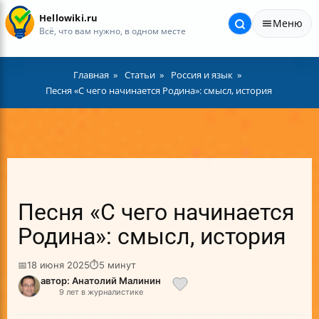
Hellowiki.ru
Меню
Всё, что вам нужно, в одном месте
Главная
Статьи
Россия и язык
Песня «С чего начинается Родина»: смысл, история
Песня «С чего начинается
Родина»: смысл, история
📅
18 июня 2025
⏱
5 минут
автор: Анатолий Малинин
9 лет в журналистике