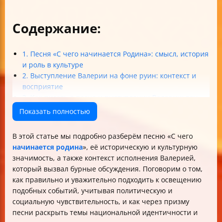
Содержание:
1. Песня «С чего начинается Родина»: смысл, история
и роль в культуре
2. Выступление Валерии на фоне руин: контекст и
восприятие
3. Как писать о песне и выступлении Валерии: тон,
язык и баланс
Показать полностью
4. Культурное наследие и национальная
идентичность через призму песни
В этой статье мы подробно разберём песню «С чего
Итог
начинается родина
», её историческую и культурную
Таблица: Ключевые аспекты песни и выступления
значимость, а также контекст исполнения Валерией,
Валерии
который вызвал бурные обсуждения. Поговорим о том,
как правильно и уважительно подходить к освещению
подобных событий, учитывая политическую и
социальную чувствительность, и как через призму
песни раскрыть темы национальной идентичности и