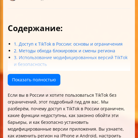
Содержание:
1. Доступ к TikTok в России: основы и ограничения
2. Методы обхода блокировок и смены региона
3. Использование модифицированных версий TikTok
и безопасность
4. Практические инструкции по установке и
настройке
Показать полностью
5. Советы по сохранности аккаунта и избежанию
проблем
Если вы в России и хотите пользоваться TikTok без
Итог
ограничений, этот подробный гид для вас. Мы
разберём, почему доступ к TikTok в России ограничен,
какие функции недоступны, как законно обойти эти
барьеры, и как безопасно установить
модифицированные версии приложения. Вы узнаете,
как изменить регион на iPhone и Android, настроить