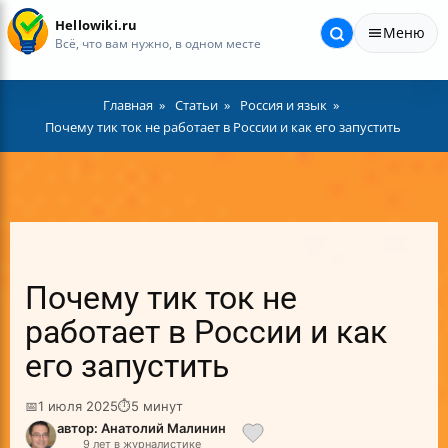
Hellowiki.ru
Меню
Всё, что вам нужно, в одном месте
Главная
Статьи
Россия и язык
Почему тик ток не работает в России и как его запустить
Почему тик ток не
работает в России и как
его запустить
📅
1 июля 2025
⏱
5 минут
автор: Анатолий Малинин
9 лет в журналистике