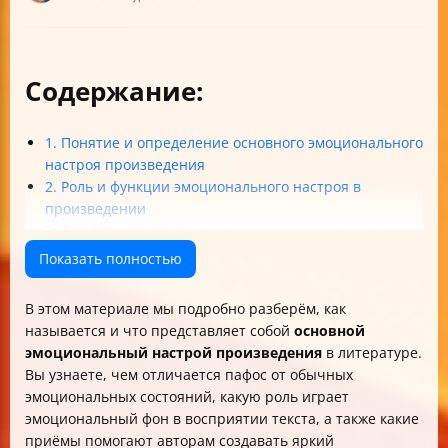
Содержание:
1. Понятие и определение основного эмоционального
настроя произведения
2. Роль и функции эмоционального настроя в
произведении
3. Приёмы и способы создания эмоционального
настроя
Показать полностью
4. Анализ и распознавание основного
эмоционального настроя
В этом материале мы подробно разберём, как
Итог
называется и что представляет собой
основной
эмоциональный настрой произведения
в литературе.
Вы узнаете, чем отличается пафос от обычных
эмоциональных состояний, какую роль играет
эмоциональный фон в восприятии текста, а также какие
приёмы помогают авторам создавать яркий