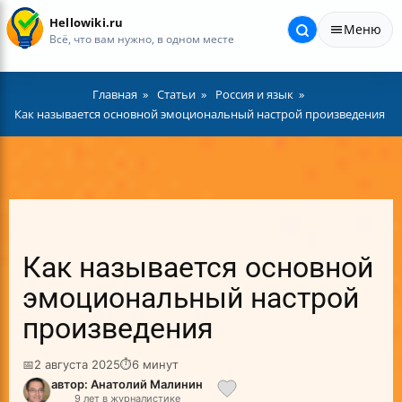
Hellowiki.ru
Меню
Всё, что вам нужно, в одном месте
Главная
Статьи
Россия и язык
Как называется основной эмоциональный настрой произведения
Как называется основной
эмоциональный настрой
произведения
📅
2 августа 2025
⏱
6 минут
автор: Анатолий Малинин
9 лет в журналистике