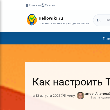
Главная
Статьи
Hellowiki.ru
Всё, что вам нужно, в одном месте
Глав
Как настроить T
автор: Анатоли
📅
13 августа 2025
⏱
5 минут
9 лет в журна