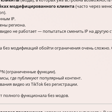
 клиенты
(моды), в которых уже встроена возможность
ойках модифицированного клиента
(часто через меню
n).
ным IP.
ены региона.
видео не работает — попытаться сменить IP на другую с
па без модификаций обойти ограничения очень сложно.
VPN (ограниченные функции).
висы, где публикуют популярный контент.
ания видео из TikTok без регистрации.
ст полного функционала без модов.