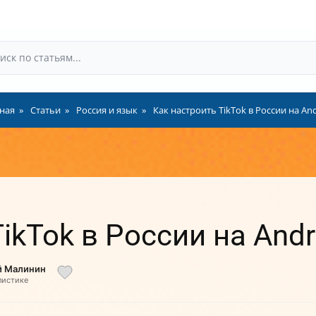
ная
Статьи
Россия и язык
Как настроить TikTok в России на An
ikTok в России на Andr
й Малинин
листике