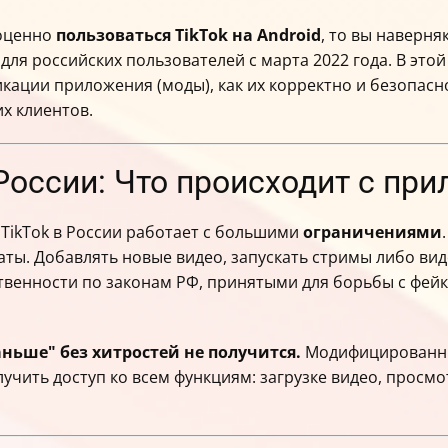
ноценно
пользоваться TikTok на Android
, то вы наверн
ля российских пользователей с марта 2022 года. В этой 
ации приложения (моды), как их корректно и безопасно 
х клиентов.
 России: Что происходит с пр
 TikTok в России работает с большими
ограничениями
даты. Добавлять новые видео, запускать стримы либо ви
ственности по законам РФ, принятыми для борьбы с фе
аньше" без хитростей не получится.
Модифицированны
чить доступ ко всем функциям: загрузке видео, просмо