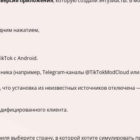
версия приложения
, которую создали энтузиасты. В м
одним нажатием,
kTok с Android.
ника (например, Telegram-каналы @TikTokModCloud или 
, что установка из неизвестных источников отключена —
одифицированного клиента.
филя выберите страну, в которой хотите симулировать 