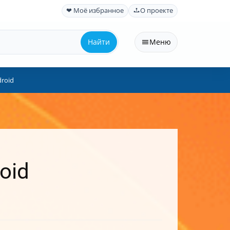
❤ Моё избранное
О проекте
Найти
Меню
droid
oid