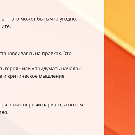
нь — это может быть что угодно:
шите.
останавливаясь на правках. Это
ь героя» или «придумать начало».
е и критическое мышление.
«грязный» первый вариант, а потом
тво.