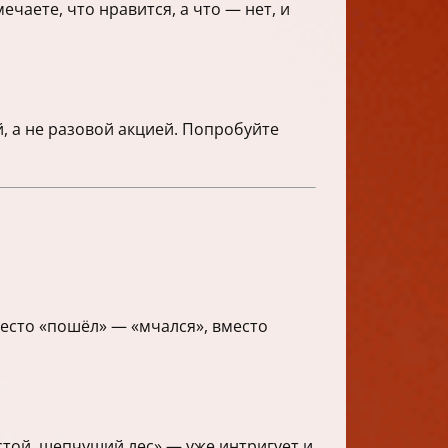
чаете, что нравится, а что — нет, и
, а не разовой акцией. Попробуйте
есто «пошёл» — «мчался», вместо
стой, шепчущий лес» — уже интригует и