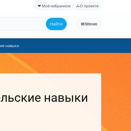
❤ Моё избранное
О проекте
Найти
Меню
кие навыки
ельские навыки