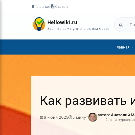
Главная
Статьи
Hellowiki.ru
Всё, что вам нужно, в одном месте
Главная
Как развивать 
автор: Анатолий 
📅
6 июня 2025
⏱
5 минут
9 лет в журналис