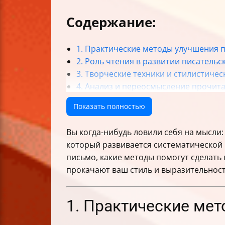
Содержание:
1. Практические методы улучшения 
2. Роль чтения в развитии писательс
3. Творческие техники и стилистиче
4. Анализ и переосмысление прочит
5. Организация и поддержка процесс
Показать полностью
Итог: как улучшить свои писательски
Вы когда-нибудь ловили себя на мысли:
который развивается систематической 
письмо, какие методы помогут сделать
прокачают ваш стиль и выразительност
1. Практические ме