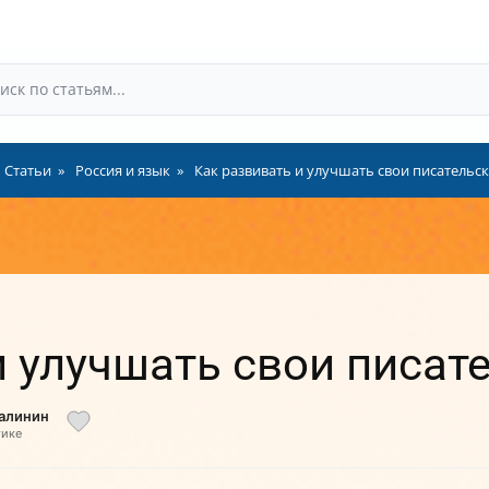
Статьи
Россия и язык
Как развивать и улучшать свои писательс
и улучшать свои писат
Малинин
тике