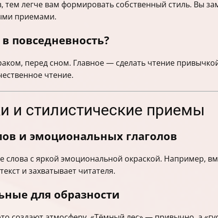
 тем легче вам формировать собственный стиль. Вы заме
ыми приемами.
 в повседневность?
раком, перед сном. Главное — сделать чтение привычкой
ачественное чтение.
ки и стилистические приемы
лов и эмоциональных глаголов
е слова с яркой эмоциональной окраской. Например, вм
текст и захватывает читателя.
ьные для образности
то создают атмосферу. «Тёмный лес» — привычно, а «гу