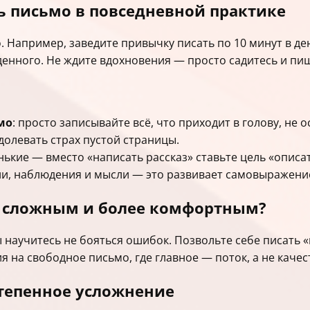
ь письмо в повседневной практике
. Например, заведите привычку писать по 10 минут в де
денного. Не ждите вдохновения — просто садитесь и пи
мо
: просто записывайте всё, что приходит в голову, не 
олевать страх пустой страницы.
ькие — вместо «написать рассказ» ставьте цель «описат
ии, наблюдения и мысли — это развивает самовыражени
е сложным и более комфортным?
 научитесь не бояться ошибок. Позвольте себе писать 
 на свободное письмо, где главное — поток, а не качес
степенное усложнение