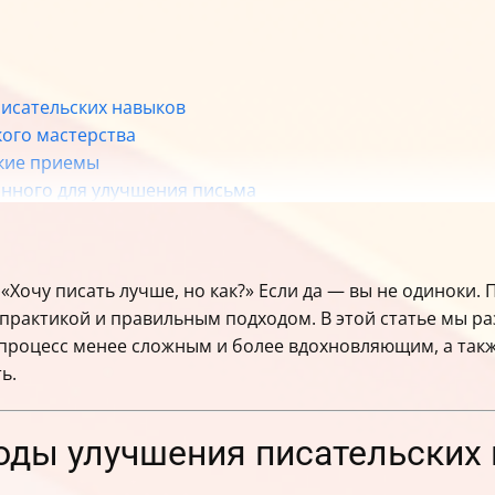
писательских навыков
кого мастерства
ские приемы
анного для улучшения письма
а развития навыков
е навыки?
 «Хочу писать лучше, но как?» Если да — вы не одиноки.
практикой и правильным подходом. В этой статье мы р
 процесс менее сложным и более вдохновляющим, а такж
ь.
тоды улучшения писательских