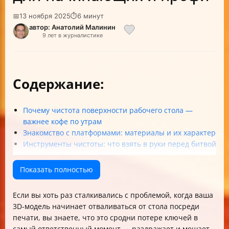
📅
13 ноября 2025
⏱
6 минут
автор: Анатолий Малинин
9 лет в журналистике
Содержание:
Почему чистота поверхности рабочего стола —
важнее кофе по утрам
Знакомство с платформами: материалы и их характер
Инструменты чистоты: что взять в руки перед битвой
с грязью
Мастер-класс по очистке: пошаговая инструкция для
Показать полностью
разных платформ
Частые вопросы: FAQ по чистке стола 3D-принтера
Если вы хоть раз сталкивались с проблемой, когда ваша
Итоговый чек-лист по уходу за столом 3D-принтера
3D-модель начинает отваливаться от стола посреди
Немного юмора на закуску
печати, вы знаете, что это сродни потере ключей в
самый ответственный момент — раздражает и мешает