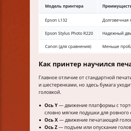
Модель принтера
Преимущест
Epson L132
Долговечная 
Epson Stylus Photo R220
Надежный дви
Canon (для сравнения)
Меньше проб
Как принтер научился печа
Главное отличие от стандартной печат
и шестеренками, но здесь бумага уход
головкой.
Ось Y
— движение платформы с торт
словно мягкие подушки для ровного 
Ось X
— движение печатающей головк
Ось Z
— подъем или опускание головк