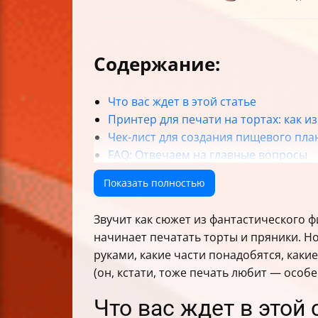
Содержание:
Что вас ждет в этой статье
Принтер для печати на тортах: как из
Чек-лист для создания пищевого пл
FAQ: Отвечаем на главные вопросы
Итог: принтер — твой новый кондит
Показать полностью
Звучит как сюжет из фантастического 
начинает печатать торты и пряники. Но
руками, какие части понадобятся, каки
(он, кстати, тоже печать любит — особе
Что вас ждет в этой 