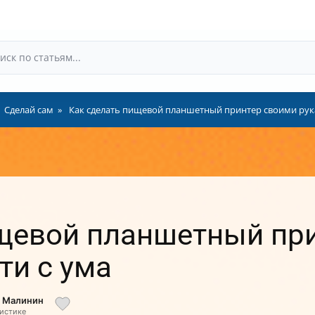
Сделай сам
Как сделать пищевой планшетный принтер своими рука
ищевой планшетный пр
ти с ума
й Малинин
листике