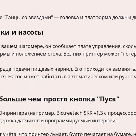
 "Танцы со звездами" — головка и платформа должны д
ики и насосы
 вашем шагомере, он сообщает плате управления, скол
рмы и положением стола. Без них принтер может "потеря
рдце подачи пищевых чернил. Его приходится заменять
тся. Насос может работать в автоматическом или ручно
ольше чем просто кнопка "Пуск"
-принтера (например, Bictreetech SKR v1.3 с процессоро
ддержка датчиков и программируемый интерфейс.
учёта, что принтер думает, будто печатает на бумаге, 