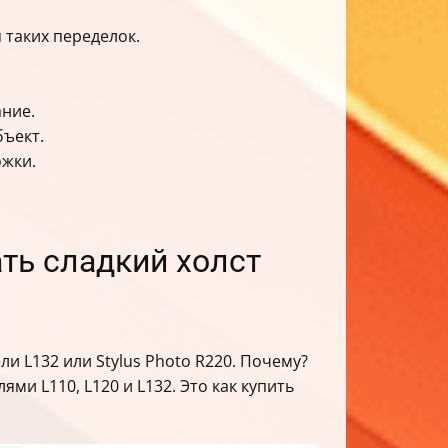
таких переделок.
ание.
бъект.
ожки.
ать сладкий холст
 L132 или Stylus Photo R220. Почему?
и L110, L120 и L132. Это как купить