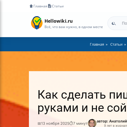
Главная
Статьи
Hellowiki.ru
Всё, что вам нужно, в одном месте
Главная
Статьи
Как сделать п
руками и не сой
автор: Анатоли
📅
13 ноября 2025
⏱
7 минут
9 лет в журна