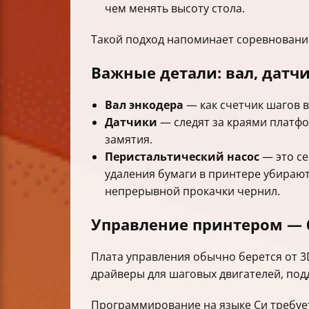
чем менять высоту стола.
Такой подход напоминает соревнование
Важные детали: вал, датч
Вал энкодера
— как счетчик шагов в
Датчики
— следят за краями платфо
замятия.
Перистальтический насос
— это се
удаления бумаги в принтере убираю
непрерывной прокачки чернил.
Управление принтером — б
Плата управления обычно берется от 3D
драйверы для шаговых двигателей, по
Программирование на языке Си требует 