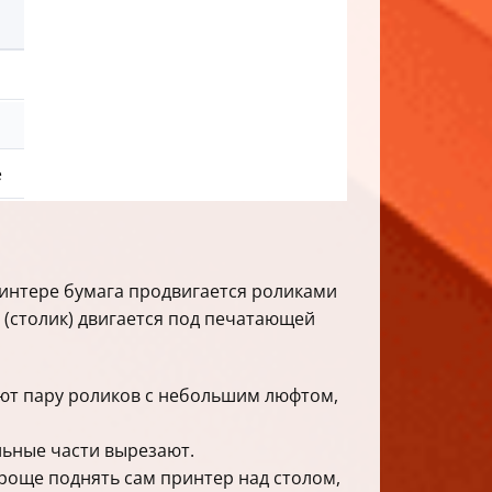
е
ринтере бумага продвигается роликами
 (столик) двигается под печатающей
т пару роликов с небольшим люфтом,
льные части вырезают.
проще поднять сам принтер над столом,