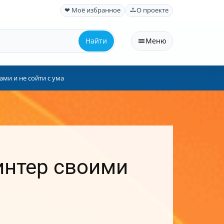
❤ Моё избранное
О проекте
Найти
Меню
ми и не сойти с ума
интер своими