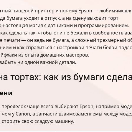
етный пищевой принтер и почему Epson — любимчик для 
а бумага уходит в отпуск, а на сцену выходит торт.
 настоящая магия с датчиками и программированием.
как сделать так, чтобы они не бежали в свободное плав
ля печати — он ведь не бумага, а сложный трехмерный о
ием и как справиться с настройкой печати белой подл
айфхаки из опыта домашних мастеров.
е забыть ни одной важной детали.
а тортах: как из бумаги сдел
мени
 переделок чаще всего выбирают Epson, например модели
чем у Canon, а запчасти взаимозаменяемы между моделям
, и строить свою сладкую машину.