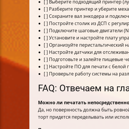
[ ] Выберите подходящий принтер (л
[ ] Разберите принтер и уберите мех
[ ] Сохраните вал энкодера и подключ
[ ] Постройте столик из ДСП с регул
[ ] Подключите шаговые двигатели (
[ ] Установите и настройте плату уп
[ ] Организуйте перистальтический н
[ ] Настройте датчики для отслежив
[ ] Подготовьте и залейте пищевые ч
[ ] Настройте ПО для печати с белой 
[ ] Проверьте работу системы на раз
FAQ: Отвечаем на г
Можно ли печатать непосредственно
Да, но поверхность должна быть ровной
торт придется переделывать или испол