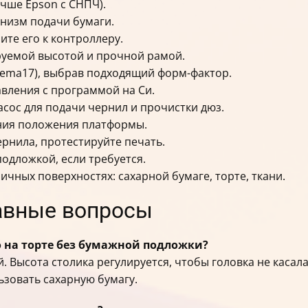
учше Epson с СНПЧ).
анизм подачи бумаги.
ите его к контроллеру.
ируемой высотой и прочной рамой.
Nema17), выбрав подходящий форм-фактор.
равления с программой на Си.
асос для подачи чернил и прочистки дюз.
ания положения платформы.
ернила, протестируйте печать.
подложкой, если требуется.
личных поверхностях: сахарной бумаге, торте, ткани.
лавные вопросы
 на торте без бумажной подложки?
. Высота столика регулируется, чтобы головка не касала
ьзовать сахарную бумагу.