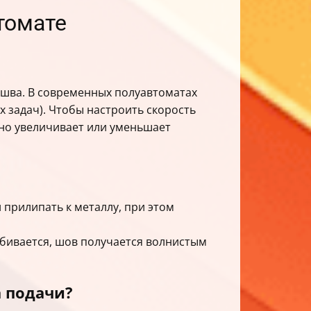
томате
шва. В современных полуавтоматах
х задач). Чтобы настроить скорость
но увеличивает или уменьшает
 прилипать к металлу, при этом
абивается, шов получается волнистым
 подачи?