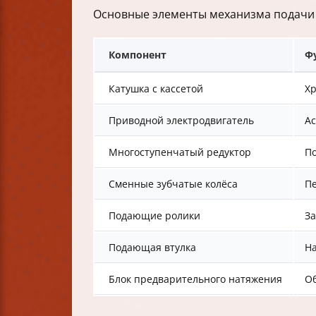
Основные элементы механизма подачи
Компонент
Ф
Катушка с кассетой
Хр
Приводной электродвигатель
Ас
Многоступенчатый редуктор
По
Сменные зубчатые колёса
Пе
Подающие ролики
За
Подающая втулка
На
Блок предварительного натяжения
Об