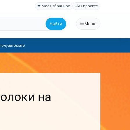
❤ Моё избранное
О проекте
Найти
Меню
 полуавтомате
волоки на