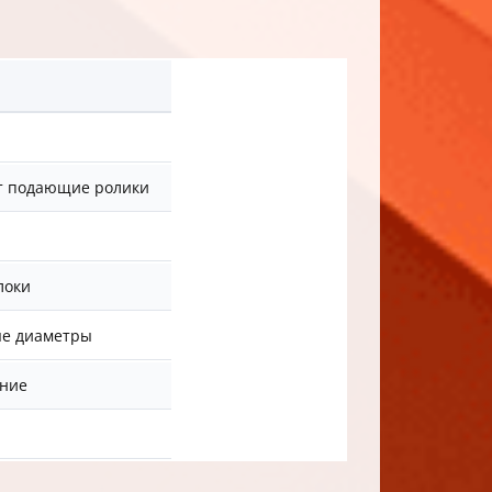
ет подающие ролики
локи
ые диаметры
ение