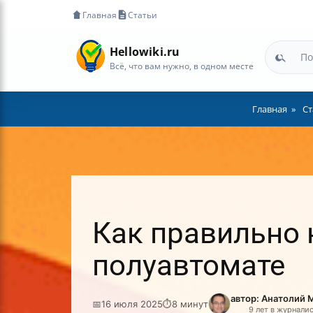
Главная
Статьи
Hellowiki.ru
Всё, что вам нужно, в одном месте
Главная
Ст
Как правильно 
полуавтомате
автор: Анатолий 
📅
16 июля 2025
⏱
8 минут
9 лет в журнали