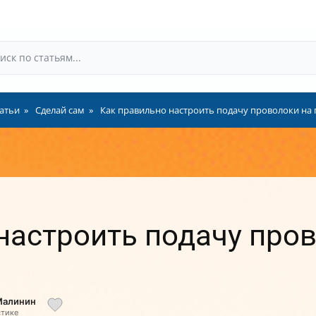
атьи
Сделай сам
Как правильно настроить подачу проволоки на
настроить подачу про
Малинин
стике