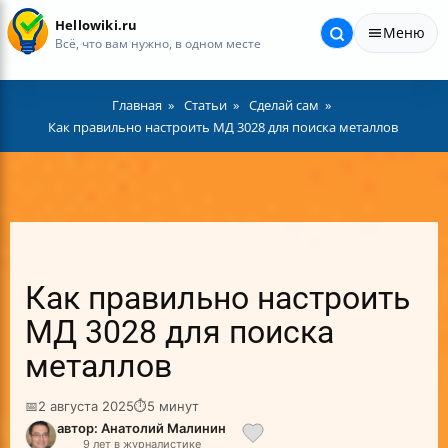
Hellowiki.ru
Меню
Всё, что вам нужно, в одном месте
Главная
Статьи
Сделай сам
Как правильно настроить МД 3028 для поиска металлов
Как правильно настроить
МД 3028 для поиска
металлов
📅
2 августа 2025
⏱
5 минут
автор: Анатолий Малинин
9 лет в журналистике