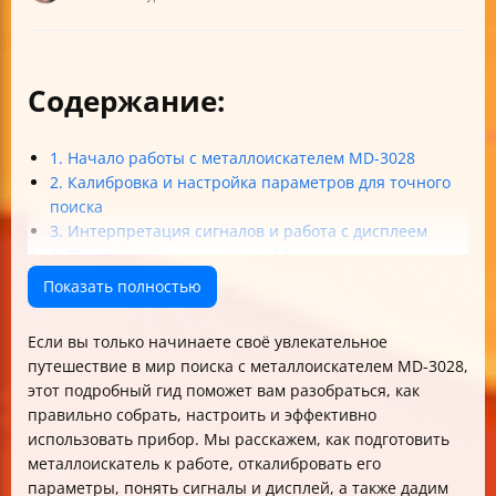
Содержание:
1. Начало работы с металлоискателем MD-3028
2. Калибровка и настройка параметров для точного
поиска
3. Интерпретация сигналов и работа с дисплеем
4. Практические советы по эффективному поиску и
эксплуатации
Показать полностью
5. Обслуживание и устранение неполадок
Итог
Если вы только начинаете своё увлекательное
путешествие в мир поиска с металлоискателем MD-3028,
этот подробный гид поможет вам разобраться, как
правильно собрать, настроить и эффективно
использовать прибор. Мы расскажем, как подготовить
металлоискатель к работе, откалибровать его
параметры, понять сигналы и дисплей, а также дадим