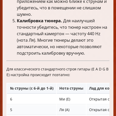
приложением как можно ближе к струнам и
убедитесь, что в помещении не слишком
шумно.
Калибровка тюнера.
Для наилучшей
точности убедитесь, что тюнер настроен на
стандартный камертон — частоту 440 Hz
(нота Ля). Многие тюнеры делают это
автоматически, но некоторые позволяют
подстроить калибровку вручную.
Для классического стандартного строя гитары (E A D G B
E) настройка происходит поэтапно:
№ струны (с 6-й до 1-й)
Нота струны
Лад для конт
6
Ми (E)
Открытая стру
5
Ля (A)
Открытая стру