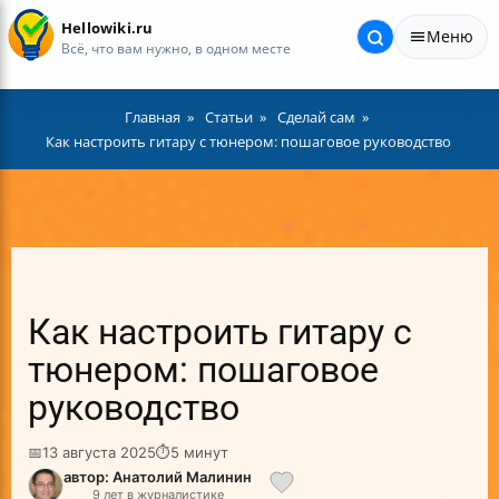
Hellowiki.ru
Меню
Всё, что вам нужно, в одном месте
Главная
Статьи
Сделай сам
Как настроить гитару с тюнером: пошаговое руководство
Как настроить гитару с
тюнером: пошаговое
руководство
📅
13 августа 2025
⏱
5 минут
автор: Анатолий Малинин
9 лет в журналистике