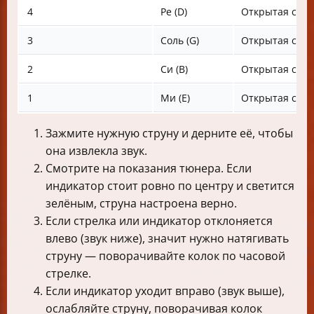
4
Ре (D)
Открытая стру
3
Соль (G)
Открытая стру
2
Си (B)
Открытая стру
1
Ми (E)
Открытая стру
Зажмите нужную струну и дерните её, чтобы
она извлекла звук.
Смотрите на показания тюнера. Если
индикатор стоит ровно по центру и светится
зелёным, струна настроена верно.
Если стрелка или индикатор отклоняется
влево (звук ниже), значит нужно натягивать
струну — поворачивайте колок по часовой
стрелке.
Если индикатор уходит вправо (звук выше),
ослабляйте струну, поворачивая колок