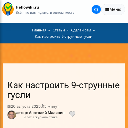
Hellowiki.ru
Меню
Всё, что вам нужно, в одном месте
Главная
Статьи
Сделай сам
Как настроить 9-струнные гусли
Как настроить 9-струнные
гусли
📅
20 августа 2025
⏱
5 минут
автор: Анатолий Малинин
9 лет в журналистике