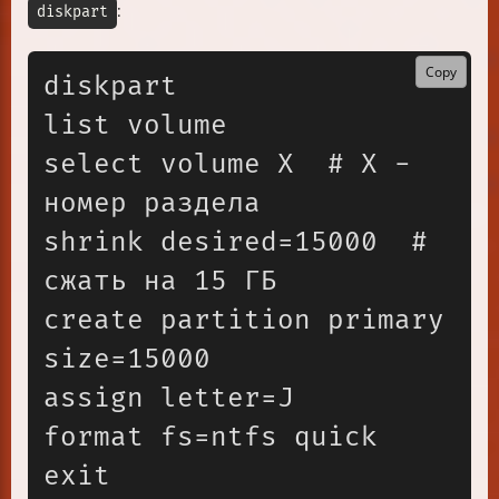
:
diskpart
Copy
diskpart

list volume

select volume X  # X - 
номер раздела

shrink desired=15000  # 
сжать на 15 ГБ

create partition primary 
size=15000

assign letter=J

format fs=ntfs quick
