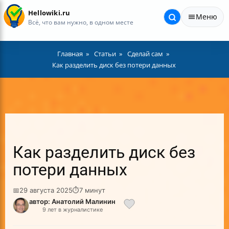
Hellowiki.ru
Меню
Всё, что вам нужно, в одном месте
Главная
Статьи
Сделай сам
Как разделить диск без потери данных
Как разделить диск без
потери данных
📅
29 августа 2025
⏱
7 минут
автор: Анатолий Малинин
9 лет в журналистике