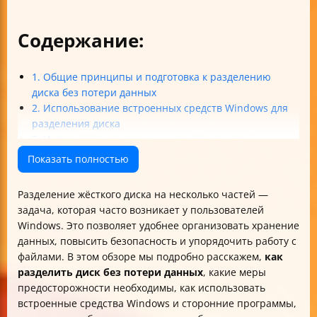
Содержание:
1. Общие принципы и подготовка к разделению
диска без потери данных
2. Использование встроенных средств Windows для
разделения диска
3. Использование сторонних программ для
безопасного разделения диска
Показать полностью
4. Практические советы и восстановление данных
5. Особенности и нюансы разделения дисков
Разделение жёсткого диска на несколько частей —
Итог
задача, которая часто возникает у пользователей
Windows. Это позволяет удобнее организовать хранение
данных, повысить безопасность и упорядочить работу с
файлами. В этом обзоре мы подробно расскажем,
как
разделить диск без потери данных
, какие меры
предосторожности необходимы, как использовать
встроенные средства Windows и сторонние программы,