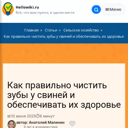
Hellowiki.ru
Меню
Всё, что вам нужно, в одном месте
Главная
Статьи
Сельское хозяйство
Как правильно чистить зубы у свиней и обеспечивать их здоровье
Как правильно чистить
зубы у свиней и
обеспечивать их здоровье
📅
10 июня 2025
⏱
6 минут
автор: Анатолий Малинин
9 лет в журналистике