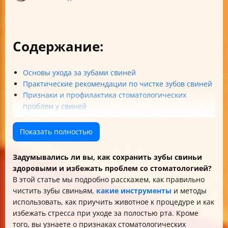
Содержание:
Основы ухода за зубами свиней
Практические рекомендации по чистке зубов свиней
Признаки и профилактика стоматологических
проблем у свиней
Профессиональный уход и дополнительные меры
Итог: зачем и как чистить зубы свиньям
Показать полностью
Таблица: Основные инструменты и материалы для
чистки зубов свиней
Задумывались ли вы, как сохранить зубы свиньи
здоровыми и избежать проблем со стоматологией?
В этой статье мы подробно расскажем, как правильно
чистить зубы свиньям,
какие инструменты
и методы
использовать, как приучить животное к процедуре и как
избежать стресса при уходе за полостью рта. Кроме
того, вы узнаете о признаках стоматологических