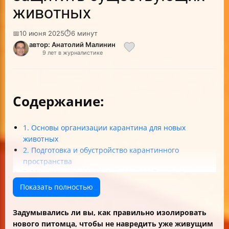
животных
📅
10 июня 2025
⏱
6 минут
автор: Анатолий Малинин
9 лет в журналистике
Содержание:
1. Основы организации карантина для новых
животных
2. Подготовка и обустройство карантинного
пространства
3. Мониторинг здоровья и взаимодействие с
животными во время карантина
Показать полностью
4. Интеграция и завершение карантина
5. Управление стрессом и безопасность при
Задумывались ли вы, как правильно изолировать
карантине
нового питомца, чтобы не навредить уже живущим
Итоговая таблица основных рекомендаций