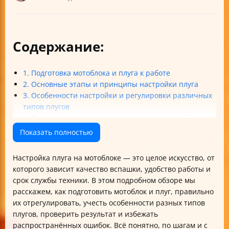
Содержание:
1. Подготовка мотоблока и плуга к работе
2. Основные этапы и принципы настройки плуга
3. Особенности настройки и регулировки различных
типов плугов
4. Проверка и корректировка после первичной
настройки
Показать полностью
5. Практические советы и распространённые ошибки
Итог
Настройка плуга на мотоблоке — это целое искусство, от
которого зависит качество вспашки, удобство работы и
срок службы техники. В этом подробном обзоре мы
расскажем, как подготовить мотоблок и плуг, правильно
их отрегулировать, учесть особенности разных типов
плугов, проверить результат и избежать
распространённых ошибок. Всё понятно, по шагам и с