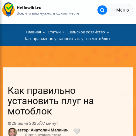
Hellowiki.ru
Меню
Всё, что вам нужно, в одном месте
Главная
Статьи
Сельское хозяйство
Как правильно установить плуг на мотоблок
Как правильно
установить плуг на
мотоблок
📅
29 июня 2025
⏱
7 минут
автор: Анатолий Малинин
9 лет в журналистике