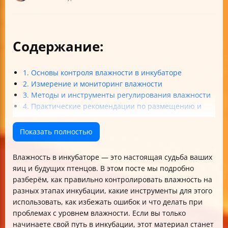
Содержание:
1. Основы контроля влажности в инкубаторе
2. Измерение и мониторинг влажности
3. Методы и инструменты регулирования влажности
4. Практические рекомендации по размещению и
эксплуатации
5. Автоматизация и современные технологии
Показать полностью
6. Ошибки и проблемы при регулировании
влажности
Влажность в инкубаторе — это настоящая судьба ваших
Таблица оптимальных параметров влажности в
яиц и будущих птенцов. В этом посте мы подробно
инкубаторе
разберём, как правильно контролировать влажность на
Итог
разных этапах инкубации, какие инструменты для этого
использовать, как избежать ошибок и что делать при
проблемах с уровнем влажности. Если вы только
начинаете свой путь в инкубации, этот материал станет