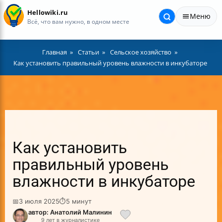
Hellowiki.ru
Меню
Всё, что вам нужно, в одном месте
Главная
Статьи
Сельское хозяйство
Как установить правильный уровень влажности в инкубаторе
Как установить
правильный уровень
влажности в инкубаторе
📅
3 июля 2025
⏱
5 минут
автор: Анатолий Малинин
9 лет в журналистике