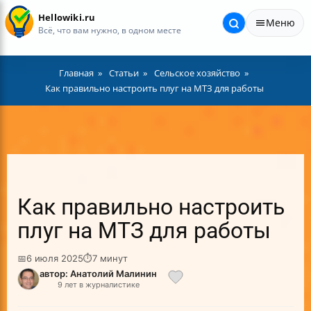
Hellowiki.ru
Меню
Всё, что вам нужно, в одном месте
Главная
Статьи
Сельское хозяйство
Как правильно настроить плуг на МТЗ для работы
Как правильно настроить
плуг на МТЗ для работы
📅
6 июля 2025
⏱
7 минут
автор: Анатолий Малинин
9 лет в журналистике