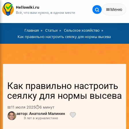
Hellowiki.ru
Меню
Всё, что вам нужно, в одном месте
Главная
Статьи
Сельское хозяйство
Как правильно настроить сеялку для нормы высева
Как правильно настроить
сеялку для нормы высева
📅
11 июля 2025
⏱
6 минут
автор: Анатолий Малинин
9 лет в журналистике