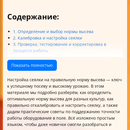
Содержание:
1. Определение и выбор нормы высева
2. Калибровка и настройка сеялки
3. Проверка, тестирование и корректировка в
процессе работы
4. Практические советы для оптимальной работы
сеялки
Показать полностью
5. Обслуживание, безопасность и соблюдение норм
Итоговая таблица основных параметров настройки
Настройка сеялки на правильную норму высева — ключ
сеялки
к успешному посеву и высокому урожаю. В этом
Заключение
материале мы подробно разберём, как определить
оптимальную норму высева для разных культур, как
правильно откалибровать и настроить сеялку, а также
дадим практические советы по поддержанию точности
работы оборудования в поле. Всё изложено простым
языком, чтобы даже новички смогли разобраться и