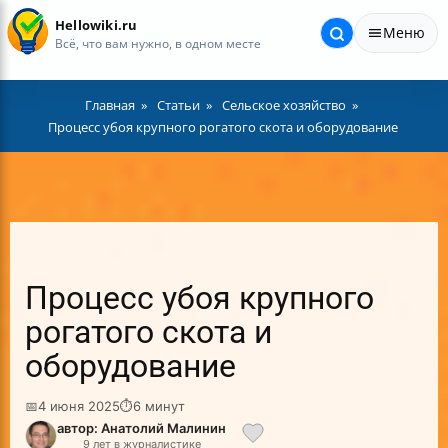
Hellowiki.ru
Меню
Всё, что вам нужно, в одном месте
Главная
Статьи
Сельское хозяйство
Процесс убоя крупного рогатого скота и оборудование
Процесс убоя крупного
рогатого скота и
оборудование
📅
4 июня 2025
⏱
6 минут
автор: Анатолий Малинин
9 лет в журналистике