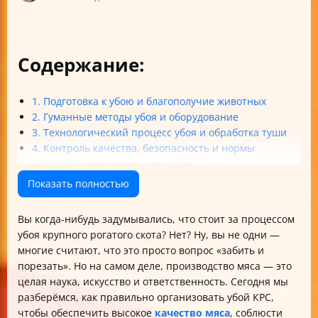
Содержание:
1. Подготовка к убою и благополучие животных
2. Гуманные методы убоя и оборудование
3. Технологический процесс убоя и обработка туши
4. Контроль качества, безопасность и нормы
5. Особенности халяльного убоя
6. Модернизация и автоматизация
Показать полностью
Итог: Как делать правильно?
Вы когда-нибудь задумывались, что стоит за процессом
убоя крупного рогатого скота? Нет? Ну, вы не одни —
многие считают, что это просто вопрос «забить и
порезать». Но на самом деле, производство мяса — это
целая наука, искусство и ответственность. Сегодня мы
разберёмся, как правильно организовать убой КРС,
чтобы обеспечить высокое
качество мяса
, соблюсти