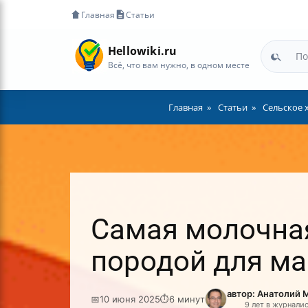
Главная
Статьи
Hellowiki.ru
Всё, что вам нужно, в одном месте
Главная
Статьи
Сельское 
Самая молочная
породой для м
автор: Анатолий 
📅
10 июня 2025
⏱
6 минут
9 лет в журнали