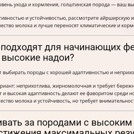
овень ухода и кормления, голштинская порода — ваш вы
ктивностью и устойчивостью, рассмотрите айрширскую 
чество молока и лучше переносят климатические и кор
 подходят для начинающих ф
 высокие надои?
 выбирать породы с хорошей адаптивностью и неприхо
иант: неприхотлива, жирномолочная и требует бережно
 и высокая адаптивность делают ее фаворитом среди н
ство молока и устойчивость, но требует внимательнос
ивать за породами с высоки
стижения максимальных резу