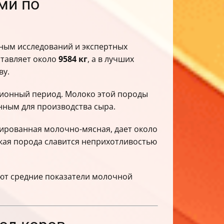
ми по
нным исследований и экспертных
ставляет около
9584 кг
, а в лучших
ву.
ционный период. Молоко этой породы
енным для производства сыра.
ированная молочно-мясная, дает около
кая порода славится неприхотливостью
уют средние показатели молочной