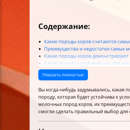
Содержание:
Какие породы коров считаются сам
Преимущества и недостатки самых 
Какие породы коров демонстрируют 
Какую породу коров выбрать для ма
репродуктивных качеств?
Показать полностью
Какие породы коров подходят для н
Как правильно ухаживать за порода
Вы когда-нибудь задумывались, какая 
Как факторы окружающей среды и ме
породу, которая будет устойчива к ус
Как выбор породы влияет на эконом
молочных пород коров, их преимуществ
Какие проблемы со здоровьем и реп
смогли сделать правильный выбор для 
Итог: Какая порода коров самая мол
В таблице ниже кратко сравним ключ