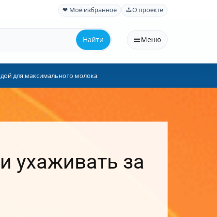
❤ Моё избранное
О проекте
Найти
Меню
одой для максимального молока
и ухаживать за