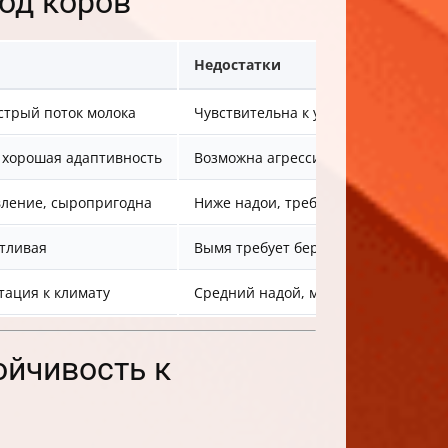
од коров
Недостатки
стрый поток молока
Чувствительна к условиям, подвер
, хорошая адаптивность
Возможна агрессивность, требует х
ление, сыропригодна
Ниже надои, требует баланса молок
тливая
Вымя требует бережного ухода из-з
тация к климату
Средний надой, может уступать гол
ойчивость к