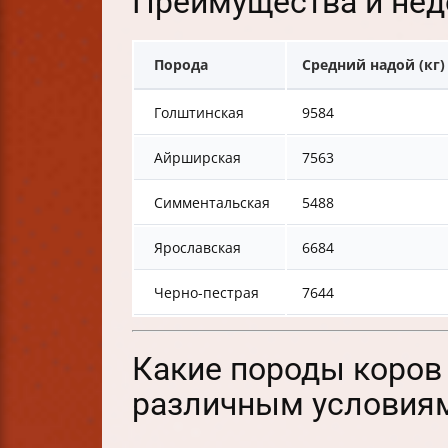
Преимущества и нед
Порода
Средний надой (кг)
Голштинская
9584
Айрширская
7563
Симментальская
5488
Ярославская
6684
Черно-пестрая
7644
Какие породы коров
различным условиям