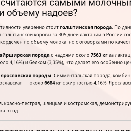
в считаются самыми молочны
и объему надоев?
тивности уверенно стоит
голштинская порода
. По да
й голштинской коровы за 305 дней лактации в России со
рекордсмен по объему молока, но с оговорками по качест
айрширская порода
с надоями около
7563 кг
за лакта
ло 4,16%) и белком (3,35%), что делает его особенно ц
и
ярославская породы
. Симментальская порода, комбин
рославская — около
6684 кг
с жирностью 4,16%. Ярославс
ая, красно-пестрая, швицкая и костромская, демонстрир
ка в год.