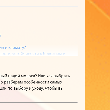
?
я и климату?
ости, устойчивости к болезням и
ои?
аксимальных результатов?
ный надой молока? Или как выбрать
различных пород коров?
бно разберем особенности самых
ции по выбору и уходу, чтобы вы
ородами, и как их эффективно решать?