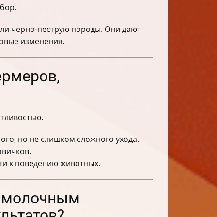
бор.
или черно-пеструю породы. Они дают
мовые изменения.
ермеров,
тливостью.
го, но не слишком сложного ухода.
овичков.
ти к поведению животных.
м молочным
льтатов?