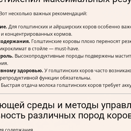
 Вот несколько важных рекомендаций:
ие.
Для голштинских и айрширских коров особенно ва
 и концентрированных кормов.
содержания.
Голштинские коровы плохо переносят рез
икроклимат в стойле — must-have.
роль.
Высокопродуктивные породы подвержены маститу,
ния.
ивному здоровью.
У голштинских коров часто возника
 репродуктивной функции обязательны.
Быстрая отдача молока голштинских коров требует акк
ющей среды и методы управл
ность различных пород коро
ия содержания.