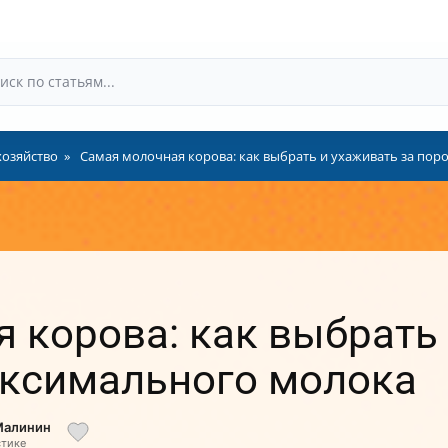
хозяйство
Самая молочная корова: как выбрать и ухаживать за пор
 корова: как выбрать 
аксимального молока
Малинин
стике