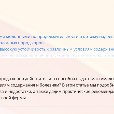
ыми молочными по продолжительности и объему надоев
молочных пород коров
высокую устойчивость к различным условиям содержани
ксимальной молочной продуктивности с учетом адаптивн
ачинающих фермеров, ориентированных на высокие над
ми с высоким молочным потенциалом для достижения м
порода коров действительно способна выдать максималь
тоды управления влияют на молочную продуктивность 
ловиям содержания и болезням? В этой статье мы подро
ическую устойчивость молочной фермы?
а и недостатки, а также дадим практические рекоменда
родуктивные вопросы связаны с высокопродуктивными п
своей фермы.
очная и как сделать правильный выбор?
евые характеристики для быстрого выбора: