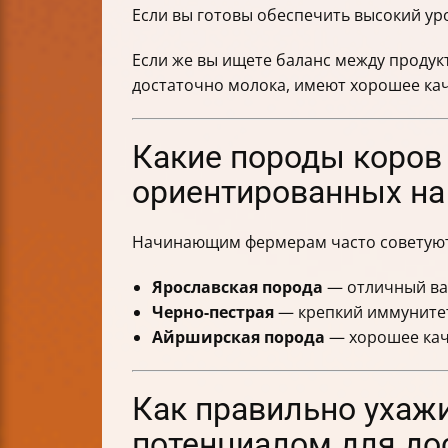
Если вы готовы обеспечить высокий ур
Если же вы ищете баланс между проду
достаточно молока, имеют хорошее ка
Какие породы коров
ориентированных на
Начинающим фермерам часто советуют
Ярославская порода
— отличный вар
Черно-пестрая
— крепкий иммунитет
Айрширская порода
— хорошее каче
Как правильно ухаж
потенциалом для до