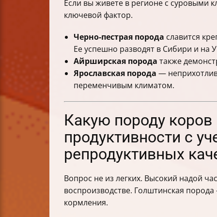
Если вы живете в регионе с суровыми
ключевой фактор.
Черно-пестрая порода
славится кре
Ее успешно разводят в Сибири и на У
Айрширская порода
также демонстр
Ярославская порода
— неприхотлива
переменчивым климатом.
Какую породу коров
продуктивности с уч
репродуктивных кач
Вопрос не из легких. Высокий надой ч
воспроизводстве. Голштинская порода 
кормления.