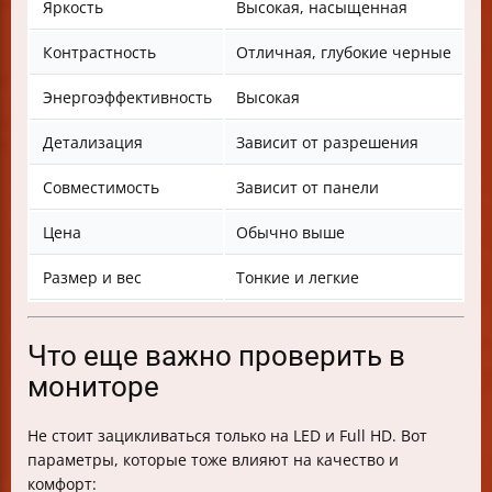
Яркость
Высокая, насыщенная
З
Контрастность
Отличная, глубокие черные
Н
Энергоэффективность
Высокая
Н
Детализация
Зависит от разрешения
Вы
Совместимость
Зависит от панели
Ш
Цена
Обычно выше
О
Размер и вес
Тонкие и легкие
З
Что еще важно проверить в
мониторе
Не стоит зацикливаться только на LED и Full HD. Вот
параметры, которые тоже влияют на качество и
комфорт: