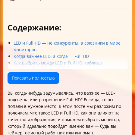
Содержание:
LED и Full HD — не конкуренты, а союзники в мире
мониторов
Когда важнее LED, а когда — Full HD
Как выбрать между LED и Full HD: таблица
преимуществ
Что еще важно проверить в мониторе
Показать полностью
LED и цветопередача: IPS и OLED на горизонте
Практические примеры выбора
Вы когда-нибудь задумывались, что важнее — LED-
Размер экрана и расстояние просмотра
подсветка или разрешение Full HD? Если да, то вы
Экономим бюджет и смотрим в будущее
попали в нужное место! В этом посте мы разложим по
Распространённые заблуждения
полочкам, что такое LED и Full HD, как они влияют на
Итог: как понять, что лучше именно для вас
качество изображения, и поможем выбрать монитор,
Визуальный лайфхак: как запомнить разницу
который идеально подойдет именно вам — будь вы
геймер, офисный работник или киноман.