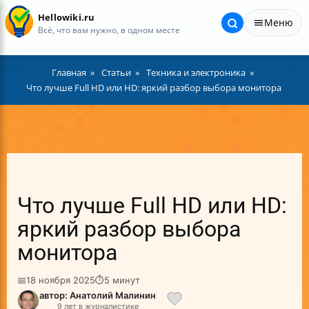
Hellowiki.ru
Меню
Всё, что вам нужно, в одном месте
Главная
Статьи
Техника и электроника
Что лучше Full HD или HD: яркий разбор выбора монитора
Что лучше Full HD или HD:
яркий разбор выбора
монитора
📅
18 ноября 2025
⏱
5 минут
автор: Анатолий Малинин
9 лет в журналистике