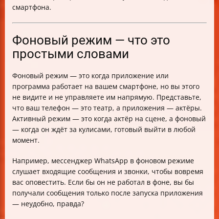
Общие рекомендации для Samsung, Xiaomi и других
смартфона.
производителей
Как проверить, что всё работает правильно после
настройки
Фоновый режим — что это
Мониторинг фоновых процессов и батареи
простыми словами
Советы по минимизации влияния фоновой
активности
Фоновый режим — это когда приложение или
Баланс между удобством и энергосбережением
программа работает на вашем смартфоне, но вы этого
Распространённые ошибки и заблуждения
не видите и не управляете им напрямую. Представьте,
Заключение
что ваш телефон — это театр, а приложения — актёры.
Активный режим — это когда актёр на сцене, а фоновый
— когда он ждёт за кулисами, готовый выйти в любой
момент.
Например, мессенджер WhatsApp в фоновом режиме
слушает входящие сообщения и звонки, чтобы вовремя
вас оповестить. Если бы он не работал в фоне, вы бы
получали сообщения только после запуска приложения
— неудобно, правда?