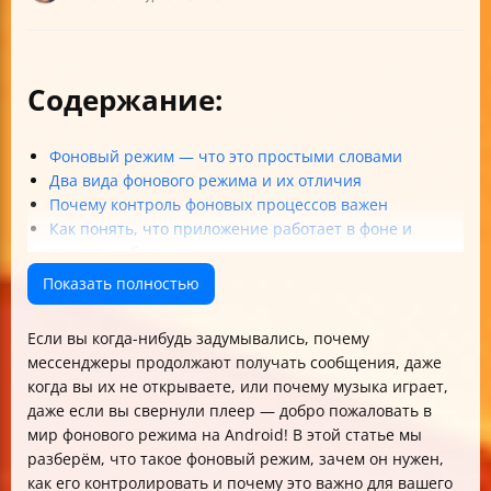
Содержание:
Фоновый режим — что это простыми словами
Два вида фонового режима и их отличия
Почему контроль фоновых процессов важен
Как понять, что приложение работает в фоне и
влияет на батарею
Практические шаги по ограничению фоновой
Показать полностью
активности
Разница между запретом фоновой активности,
Если вы когда-нибудь задумывались, почему
принудительной остановкой и ограничением сетевой
мессенджеры продолжают получать сообщения, даже
активности
когда вы их не открываете, или почему музыка играет,
Автозагрузка и синхронизация — как они влияют на
даже если вы свернули плеер — добро пожаловать в
батарею
мир фонового режима на Android! В этой статье мы
Как безопасно контролировать автозагрузку и
разберём, что такое фоновый режим, зачем он нужен,
синхронизацию
как его контролировать и почему это важно для вашего