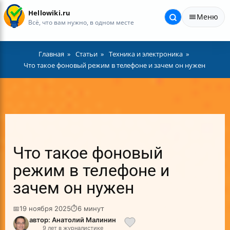
Hellowiki.ru
Меню
Всё, что вам нужно, в одном месте
Главная
Статьи
Техника и электроника
Что такое фоновый режим в телефоне и зачем он нужен
Что такое фоновый
режим в телефоне и
зачем он нужен
📅
19 ноября 2025
⏱
6 минут
автор: Анатолий Малинин
9 лет в журналистике