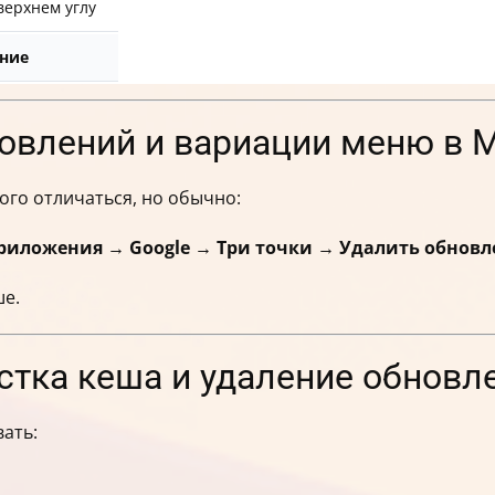
верхнем углу
ние
овлений и вариации меню в M
ого отличаться, но обычно:
риложения → Google → Три точки → Удалить обновл
ше.
истка кеша и удаление обновл
ать: