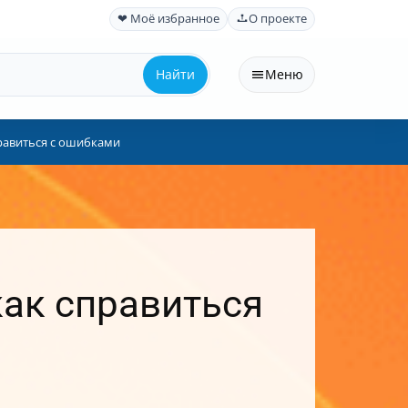
❤ Моё избранное
О проекте
Найти
Меню
правиться с ошибками
как справиться