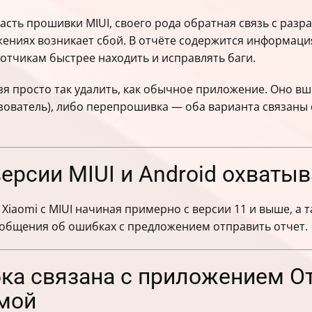
ошибки
асть прошивки MIUI, своего рода обратная связь с разр
щением в службу поддержки
ожениях возникает сбой. В отчёте содержится информац
я проблемы
отчикам быстрее находить и исправлять баги.
фиденциальности
ожение Отчет
я просто так удалить, как обычное приложение. Оно вш
ожений и риски
зователь), либо перепрошивка — оба варианта связаны с
ожения Отчет без рисков
а встроенные приложения
ции встроенного ПО
версии MIUI и Android охваты
ны, а когда обременительны
бках с приложением Отчет
Xiaomi с MIUI начиная примерно с версии 11 и выше, а т
ообщения об ошибках с предложением отправить отчет.
бка связана с приложением Отч
мой