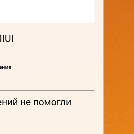
IUI
ения
ений не помогли