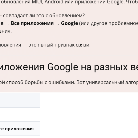
 обновления MIUI, Android или приложений Google. Что
 совпадает ли это с обновлением?
 → Все приложения → Google
(или другое проблемное
ения.
новления — это явный признак связи.
иложения Google на разных в
ой способ борьбы с ошибками. Вот универсальный алго
се приложения