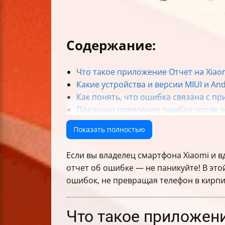
Содержание:
Что такое приложение Отчет на Xiao
Какие устройства и версии MIUI и An
Как понять, что ошибка связана с п
Признаки появления ошибки после о
Как очистить кеш приложения Google
Показать полностью
Когда стоит удалять обновления Goog
Как объяснить эффект удаления обн
Если вы владелец смартфона Xiaomi и 
Как отключить автоматическое обно
отчет об ошибке — не паникуйте! В это
Путь к удалению обновлений и вариа
ошибок, не превращая телефон в кирпи
Что делать, если очистка кеша и уд
Второй вариант решения — отключе
Как найти и активировать режим раз
Что такое приложени
Как идентифицировать приложение п