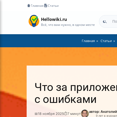
Главная
Статьи
Hellowiki.ru
Всё, что вам нужно, в одном месте
Главная
Статьи
Что за приложен
с ошибками
автор: Анатоли
📅
18 ноября 2025
⏱
7 минут
9 лет в журна