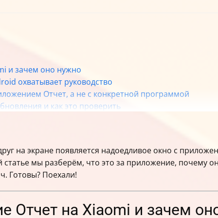
mi и зачем оно нужно
droid охватывает руководство
риложением Отчет, а не с конкретной программой
бновления и как это проверить
 на разных версиях MIUI
le и что это отменяет
овлений пользователю
вдруг на экране появляется надоедливое окно с прилож
вление Google после удаления обновлений
й статье мы разберём, что это за приложение, почему он
ции меню в MIUI
ч. Готовы? Поехали!
аление обновлений не помогли
ние уведомлений об ошибках в режиме разработчика
работчика на Xiaomi
е Отчет на Xiaomi и зачем он
о тексту окна ошибки