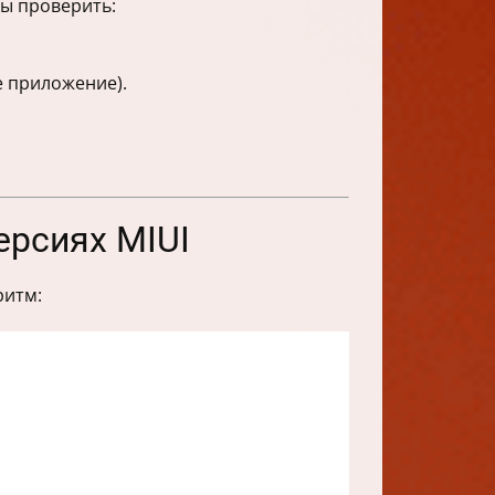
бы проверить:
 приложение).
ерсиях MIUI
ритм: