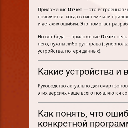
Какие приложения чаще вызывают 
Приложение
Отчет
— это встроенная ч
Дополнительные советы перед обра
появляется, когда в системе или прил
Альтернативные способы устранени
и деталях ошибки. Это помогает разраб
Важная информация о рисках и кон
Почему нельзя просто удалить прил
Но вот беда — приложение
Отчет
нельз
Варианты удаления встроенных прил
него, нужны либо рут-права (суперполь
Как временно снизить влияние прил
устройства, потеря данных).
Как обновления прошивки влияют н
Безопасные альтернативы минимиза
Какие устройства и 
Когда встроенные приложения полез
Итоговая таблица действий при оши
Руководство актуально для смартфонов 
этих версиях чаще всего появляются с
Как понять, что оши
конкретной програм