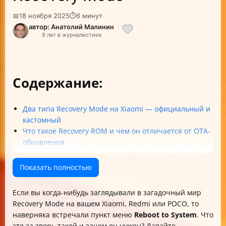
📅
18 ноября 2025
⏱
6 минут
автор: Анатолий Малинин
9 лет в журналистике
Содержание:
Два типа Recovery Mode на Xiaomi — официальный и
кастомный
Что такое Recovery ROM и чем он отличается от OTA-
обновления
Минимальный заряд аккумулятора перед работой в
Recovery Mode
Показать полностью
Структура меню официального Recovery на
HyperOS/MIUI
Если вы когда-нибудь заглядывали в загадочный мир
Чем отличается Reboot to System от Back to Main
Recovery Mode на вашем Xiaomi, Redmi или POCO, то
Menu
наверняка встречали пункт меню
Reboot to System
. Что
Что делает пункт Wipe Data и чем отличается от Wipe
это за зверь такой и зачем он нужен? Давайте