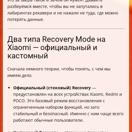
All Data
разберёмся вместе, чтобы вы не запутались в
Connect with MI Assistant — как подключиться к ПК
лабиринтах рекавери и не нажали не туда, где можно
Safe Mode в Recovery — что это и когда использовать
потерять данные.
Почему в MIUI 14/HyperOS иногда нет Wipe Data в
Recovery
Как правильно подготовить Recovery ROM для
Два типа Recovery Mode на
установки без ПК
Xiaomi — официальный и
Как войти и выйти из Recovery Mode на Xiaomi
кастомный
Что делать, если телефон Xiaomi постоянно
перезагружается и заходит в Recovery
Таблица основных пунктов меню Recovery и их
Сначала немного теории, чтобы понять, с чем мы
функций
имеем дело.
Практические советы для безопасной работы с
Recovery
Официальный (стоковый) Recovery
—
Заключение
предустановлен на всех устройствах Xiaomi, Redmi и
POCO. Это базовый режим восстановления с
ограниченным набором функций, но зато
стабильный и безопасный. Именно с ним чаще всего
работают обычные пользователи.