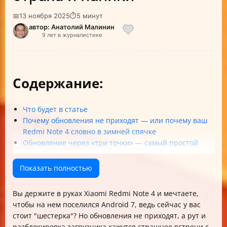
📅
13 ноября 2025
⏱
5 минут
автор: Анатолий Малинин
9 лет в журналистике
Содержание:
Что будет в статье
Почему обновления не приходят — или почему ваш
Redmi Note 4 словно в зимней спячке
Обновление через «три точки» — самый простой
способ
Как узнать версию MIUI и Android — не полезете же
Показать полностью
тыкать наугад?
Где скачать прошивку Xiaomi Redmi Note 4 и как
Вы держите в руках Xiaomi Redmi Note 4 и мечтаете,
выбрать правильную?
чтобы на нем поселился Android 7, ведь сейчас у вас
Как установить прошивку вручную без страха и
стоит "шестерка"? Но обновления не приходят, а рут и
паники
разблокировка загрузчика кажутся страшнее встречи с