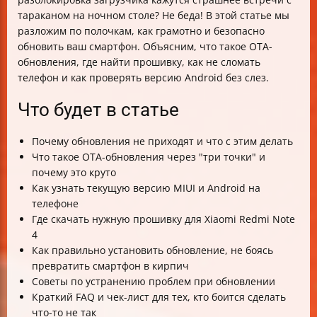
Что делать, если обновление не устанавливается или
тараканом на ночном столе? Не беда! В этой статье мы
выдает ошибки?
разложим по полочкам, как грамотно и безопасно
Часто задаваемые вопросы (FAQ)
обновить ваш смартфон. Объясним, что такое OTA-
Чек-лист перед обновлением Xiaomi Redmi Note 4
обновления, где найти прошивку, как не сломать
телефон и как проверять версию Android без слез.
Что будет в статье
Почему обновления не приходят и что с этим делать
Что такое OTA-обновления через "три точки" и
почему это круто
Как узнать текущую версию MIUI и Android на
телефоне
Где скачать нужную прошивку для Xiaomi Redmi Note
4
Как правильно установить обновление, не боясь
превратить смартфон в кирпич
Советы по устранению проблем при обновлении
Краткий FAQ и чек-лист для тех, кто боится сделать
что-то не так