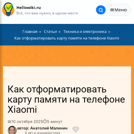
Hellowiki.ru
Меню
Всё, что вам нужно, в одном месте
Главная
Статьи
Техника и электроника
Как отформатировать карту памяти на телефоне Xiaomi
Как отформатировать
карту памяти на телефоне
Xiaomi
📅
10 октября 2025
⏱
5 минут
автор: Анатолий Малинин
9 лет в журналистике