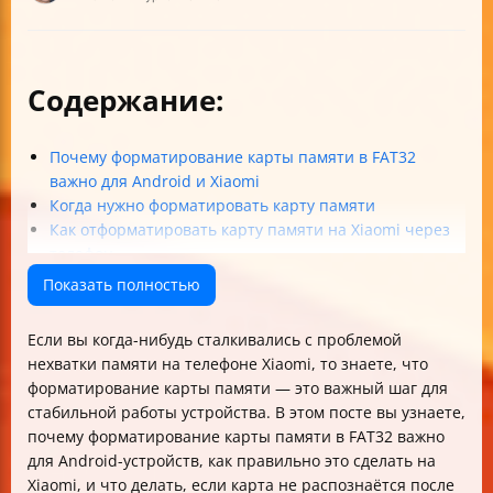
Содержание:
Почему форматирование карты памяти в FAT32
важно для Android и Xiaomi
Когда нужно форматировать карту памяти
Как отформатировать карту памяти на Xiaomi через
телефон
Форматирование карты памяти через компьютер
Показать полностью
Что делать, если телефон не видит карту после
форматирования
Если вы когда-нибудь сталкивались с проблемой
Программы для форматирования карты памяти
нехватки памяти на телефоне Xiaomi, то знаете, что
Советы по выбору адаптера USB-C/USB 3.0 для OTG
форматирование карты памяти — это важный шаг для
Как сохранить данные перед форматированием
стабильной работы устройства. В этом посте вы узнаете,
Итоговая таблица форматов и их совместимости с
почему форматирование карты памяти в FAT32 важно
Xiaomi
для Android-устройств, как правильно это сделать на
Заключение
Xiaomi, и что делать, если карта не распознаётся после