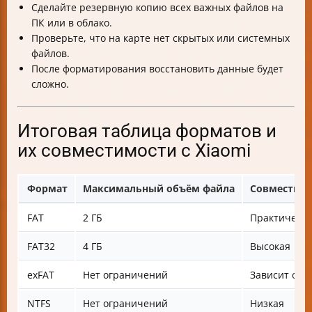
Сделайте резервную копию всех важных файлов на
ПК или в облако.
Проверьте, что на карте нет скрытых или системных
файлов.
После форматирования восстановить данные будет
сложно.
Итоговая таблица форматов и
их совместимости с Xiaomi
Формат
Максимальный объём файла
Совместимо
FAT
2 ГБ
Практически
FAT32
4 ГБ
Высокая
exFAT
Нет ограничений
Зависит от 
NTFS
Нет ограничений
Низкая