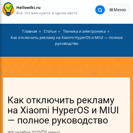
Hellowiki.ru
Меню
Всё, что вам нужно, в одном месте
Главная
Статьи
Техника и электроника
Как отключить рекламу на Xiaomi HyperOS и MIUI — полное
руководство
Как отключить рекламу
на Xiaomi HyperOS и MIUI
— полное руководство
📅
9 октября 2025
⏱
5 минут