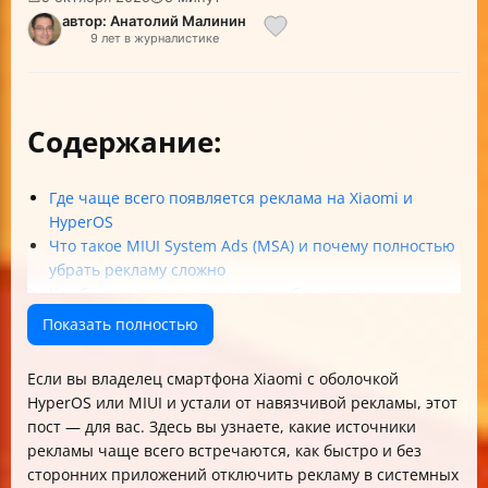
автор: Анатолий Малинин
9 лет в журналистике
Содержание:
Где чаще всего появляется реклама на Xiaomi и
HyperOS
Что такое MIUI System Ads (MSA) и почему полностью
убрать рекламу сложно
Как быстро отключить рекламу без сторонних
приложений
Показать полностью
Отключение рекламы в системных приложениях
Xiaomi
Если вы владелец смартфона Xiaomi с оболочкой
Как отключить рекламу на экране блокировки
HyperOS или MIUI и устали от навязчивой рекламы, этот
Отключение рекламы на рабочем столе и в папках
пост — для вас. Здесь вы узнаете, какие источники
Особенности настройки в MIUI и HyperOS
рекламы чаще всего встречаются, как быстро и без
Что делать, если реклама продолжает появляться
сторонних приложений отключить рекламу в системных
Практические советы по тестированию отключения